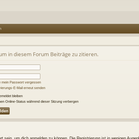
n
m in diesem Forum Beiträge zu zitieren.
e mein Passwort vergessen
ivierungs-E-Mail erneut senden
meldet bleiben
en Online-Status während dieser Sitzung verbergen
t sein, um dich anmelden zu können. Die Registrierung ist in wenigen Augenbl