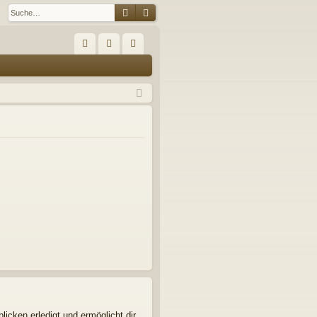
Suche
Erweiterte Suche
S
FA
n
eg
Q
m
ist
el
rie
de
re
n
n
icken erledigt und ermöglicht dir,