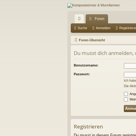
Foren
ch
Suche
Anmelden
Registriere
ne
Foren-Übersicht
llz
Du musst dich anmelden, u
ug
riff
Benutzername:
Passwort:
Ich hab
Die Akt
Ange
Mein
Registrieren
Du musst in diesem Forum registrier