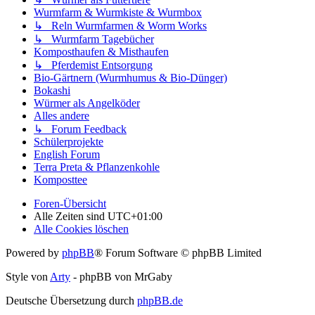
Wurmfarm & Wurmkiste & Wurmbox
↳ Reln Wurmfarmen & Worm Works
↳ Wurmfarm Tagebücher
Komposthaufen & Misthaufen
↳ Pferdemist Entsorgung
Bio-Gärtnern (Wurmhumus & Bio-Dünger)
Bokashi
Würmer als Angelköder
Alles andere
↳ Forum Feedback
Schülerprojekte
English Forum
Terra Preta & Pflanzenkohle
Komposttee
Foren-Übersicht
Alle Zeiten sind
UTC+01:00
Alle Cookies löschen
Powered by
phpBB
® Forum Software © phpBB Limited
Style von
Arty
- phpBB von MrGaby
Deutsche Übersetzung durch
phpBB.de