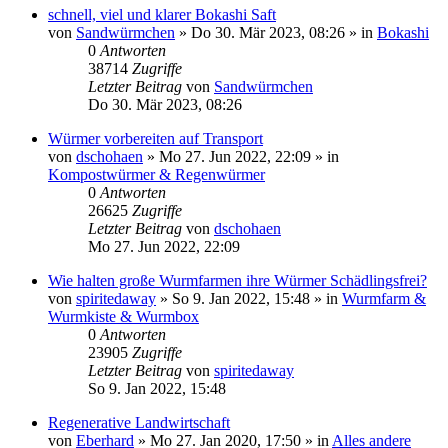
schnell, viel und klarer Bokashi Saft
von
Sandwürmchen
»
Do 30. Mär 2023, 08:26
» in
Bokashi
0
Antworten
38714
Zugriffe
Letzter Beitrag
von
Sandwürmchen
Do 30. Mär 2023, 08:26
Würmer vorbereiten auf Transport
von
dschohaen
»
Mo 27. Jun 2022, 22:09
» in
Kompostwürmer & Regenwürmer
0
Antworten
26625
Zugriffe
Letzter Beitrag
von
dschohaen
Mo 27. Jun 2022, 22:09
Wie halten große Wurmfarmen ihre Würmer Schädlingsfrei?
von
spiritedaway
»
So 9. Jan 2022, 15:48
» in
Wurmfarm &
Wurmkiste & Wurmbox
0
Antworten
23905
Zugriffe
Letzter Beitrag
von
spiritedaway
So 9. Jan 2022, 15:48
Regenerative Landwirtschaft
von
Eberhard
»
Mo 27. Jan 2020, 17:50
» in
Alles andere