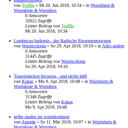
Bauanleitungen
von
Trulllla
»
Mi 20. Jun 2018, 10:34
» in
Wurmfarm &
Wurmkiste & Wurmbox
0
Antworten
32022
Zugriffe
Letzter Beitrag
von
Trulllla
Mi 20. Jun 2018, 10:34
Lumbricus badensis - der Badische Riesenregenwurm
von
Wurmcolonia
»
So 29. Apr 2018, 19:10
» in
Alles andere
0
Antworten
31445
Zugriffe
Letzter Beitrag
von
Wurmcolonia
So 29. Apr 2018, 19:10
Trauermücken Invasion - und nichts hilft
von
Kukac
»
Mo 9. Apr 2018, 10:48
» in
Wurmfarm &
Wurmkiste & Wurmbox
0
Antworten
31346
Zugriffe
Letzter Beitrag
von
Kukac
Mo 9. Apr 2018, 10:48
gelbe maden im wurmkompost
von
Annette
»
So 11. Mär 2018, 10:07
» in
Wurmfarm &
Wurmkiste & Wurmbox