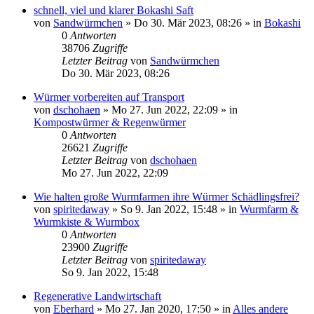
schnell, viel und klarer Bokashi Saft
von
Sandwürmchen
»
Do 30. Mär 2023, 08:26
» in
Bokashi
0
Antworten
38706
Zugriffe
Letzter Beitrag
von
Sandwürmchen
Do 30. Mär 2023, 08:26
Würmer vorbereiten auf Transport
von
dschohaen
»
Mo 27. Jun 2022, 22:09
» in
Kompostwürmer & Regenwürmer
0
Antworten
26621
Zugriffe
Letzter Beitrag
von
dschohaen
Mo 27. Jun 2022, 22:09
Wie halten große Wurmfarmen ihre Würmer Schädlingsfrei?
von
spiritedaway
»
So 9. Jan 2022, 15:48
» in
Wurmfarm &
Wurmkiste & Wurmbox
0
Antworten
23900
Zugriffe
Letzter Beitrag
von
spiritedaway
So 9. Jan 2022, 15:48
Regenerative Landwirtschaft
von
Eberhard
»
Mo 27. Jan 2020, 17:50
» in
Alles andere