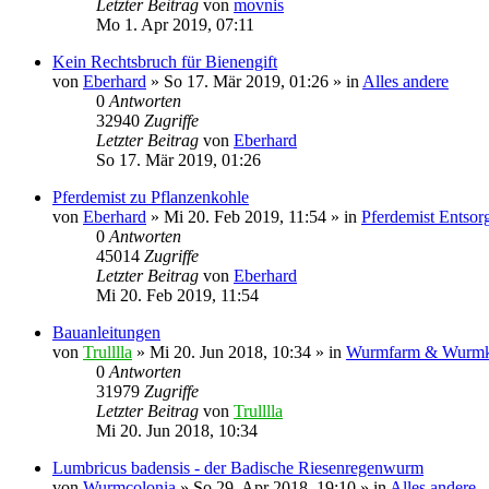
Letzter Beitrag
von
movnis
Mo 1. Apr 2019, 07:11
Kein Rechtsbruch für Bienengift
von
Eberhard
»
So 17. Mär 2019, 01:26
» in
Alles andere
0
Antworten
32940
Zugriffe
Letzter Beitrag
von
Eberhard
So 17. Mär 2019, 01:26
Pferdemist zu Pflanzenkohle
von
Eberhard
»
Mi 20. Feb 2019, 11:54
» in
Pferdemist Entsor
0
Antworten
45014
Zugriffe
Letzter Beitrag
von
Eberhard
Mi 20. Feb 2019, 11:54
Bauanleitungen
von
Trulllla
»
Mi 20. Jun 2018, 10:34
» in
Wurmfarm & Wurmk
0
Antworten
31979
Zugriffe
Letzter Beitrag
von
Trulllla
Mi 20. Jun 2018, 10:34
Lumbricus badensis - der Badische Riesenregenwurm
von
Wurmcolonia
»
So 29. Apr 2018, 19:10
» in
Alles andere