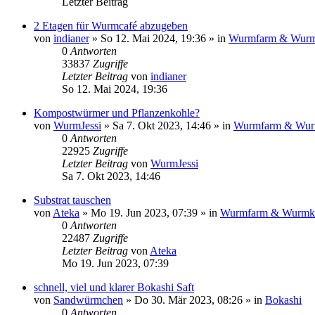
Letzter Beitrag
2 Etagen für Wurmcafé abzugeben
von
indianer
»
So 12. Mai 2024, 19:36
» in
Wurmfarm & Wurm
0
Antworten
33837
Zugriffe
Letzter Beitrag
von
indianer
So 12. Mai 2024, 19:36
Kompostwürmer und Pflanzenkohle?
von
WurmJessi
»
Sa 7. Okt 2023, 14:46
» in
Wurmfarm & Wur
0
Antworten
22925
Zugriffe
Letzter Beitrag
von
WurmJessi
Sa 7. Okt 2023, 14:46
Substrat tauschen
von
Ateka
»
Mo 19. Jun 2023, 07:39
» in
Wurmfarm & Wurmk
0
Antworten
22487
Zugriffe
Letzter Beitrag
von
Ateka
Mo 19. Jun 2023, 07:39
schnell, viel und klarer Bokashi Saft
von
Sandwürmchen
»
Do 30. Mär 2023, 08:26
» in
Bokashi
0
Antworten