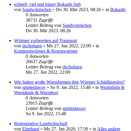
schnell, viel und klarer Bokashi Saft
von
Sandwürmchen
»
Do 30. Mär 2023, 08:26
» in
Bokashi
0
Antworten
38731
Zugriffe
Letzter Beitrag
von
Sandwürmchen
Do 30. Mär 2023, 08:26
Würmer vorbereiten auf Transport
von
dschohaen
»
Mo 27. Jun 2022, 22:09
» in
Kompostwürmer & Regenwürmer
0
Antworten
26637
Zugriffe
Letzter Beitrag
von
dschohaen
Mo 27. Jun 2022, 22:09
Wie halten große Wurmfarmen ihre Würmer Schädlingsfrei?
von
spiritedaway
»
So 9. Jan 2022, 15:48
» in
Wurmfarm &
Wurmkiste & Wurmbox
0
Antworten
23915
Zugriffe
Letzter Beitrag
von
spiritedaway
So 9. Jan 2022, 15:48
Regenerative Landwirtschaft
von
Eberhard
»
Mo 27. Jan 2020, 17:50
» in
Alles andere