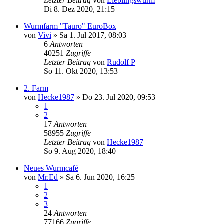
Letzter Beitrag
von
Lieblingswurm
Di 8. Dez 2020, 21:15
Wurmfarm "Tauro" EuroBox
von
Vivi
»
Sa 1. Jul 2017, 08:03
6
Antworten
40251
Zugriffe
Letzter Beitrag
von
Rudolf P
So 11. Okt 2020, 13:53
2. Farm
von
Hecke1987
»
Do 23. Jul 2020, 09:53
1
2
17
Antworten
58955
Zugriffe
Letzter Beitrag
von
Hecke1987
So 9. Aug 2020, 18:40
Neues Wurmcafé
von
Mr.Ed
»
Sa 6. Jun 2020, 16:25
1
2
3
24
Antworten
77166
Zugriffe