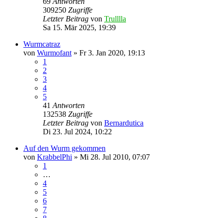
69
Antworten
309250
Zugriffe
Letzter Beitrag
von
Trulllla
Sa 15. Mär 2025, 19:39
Wurmcatraz
von
Wurmofant
»
Fr 3. Jan 2020, 19:13
1
2
3
4
5
41
Antworten
132538
Zugriffe
Letzter Beitrag
von
Bernardutica
Di 23. Jul 2024, 10:22
Auf den Wurm gekommen
von
KrabbelPhi
»
Mi 28. Jul 2010, 07:07
1
…
4
5
6
7