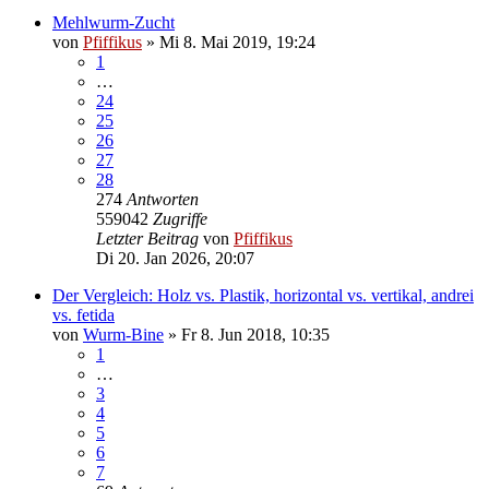
Mehlwurm-Zucht
von
Pfiffikus
»
Mi 8. Mai 2019, 19:24
1
…
24
25
26
27
28
274
Antworten
559042
Zugriffe
Letzter Beitrag
von
Pfiffikus
Di 20. Jan 2026, 20:07
Der Vergleich: Holz vs. Plastik, horizontal vs. vertikal, andrei
vs. fetida
von
Wurm-Bine
»
Fr 8. Jun 2018, 10:35
1
…
3
4
5
6
7