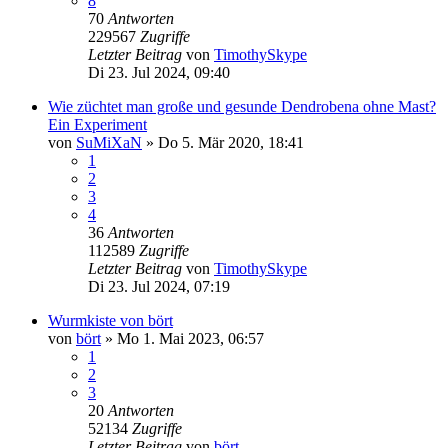
8
70
Antworten
229567
Zugriffe
Letzter Beitrag
von
TimothySkype
Di 23. Jul 2024, 09:40
Wie züchtet man große und gesunde Dendrobena ohne Mast?
Ein Experiment
von
SuMiXaN
»
Do 5. Mär 2020, 18:41
1
2
3
4
36
Antworten
112589
Zugriffe
Letzter Beitrag
von
TimothySkype
Di 23. Jul 2024, 07:19
Wurmkiste von bört
von
bört
»
Mo 1. Mai 2023, 06:57
1
2
3
20
Antworten
52134
Zugriffe
Letzter Beitrag
von
bört