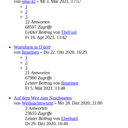
von
oma-42
»
Mi 3. Mär 2021, 17:57
1
2
3
22
Antworten
68597
Zugriffe
Letzter Beitrag
von
TheFool
Fr 16. Apr 2021, 13:42
Wurmfarm in D'dorf
von
Ilmarinen
»
Do 22. Okt 2020, 16:29
1
2
3
21
Antworten
67900
Zugriffe
Letzter Beitrag
von
Ilmarinen
Fr 5. Mär 2021, 13:48
Auf dem Weg zum Naschgarten
von
Weihnachtswurm
»
Mo 28. Dez 2020, 21:00
3
Antworten
23655
Zugriffe
Letzter Beitrag
von
Eberhard
Di 29. Dez 2020, 16:46