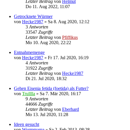
Letzter Beitrag
von
Helmut
Do 11. Aug 2022, 11:07
Getrocknete Würmer
von
Hecke1987
»
Sa 8. Aug 2020, 12:12
3
Antworten
33547
Zugriffe
Letzter Beitrag
von
Pfiffikus
Mo 10. Aug 2020, 22:22
Entnahmemenge
von
Hecke1987
»
Fr 17. Jul 2020, 16:19
4
Antworten
31922
Zugriffe
Letzter Beitrag
von
Hecke1987
Di 21. Jul 2020, 18:32
Gehen Eisenia fetida (foetida) als Futter?
von
Trulllla
»
Sa 7. Mär 2020, 16:17
9
Antworten
44666
Zugriffe
Letzter Beitrag
von
Eberhard
Mo 13. Jul 2020, 11:28
Ideen gesucht
von
Wurmmama
»
Sa 2. Feb 2013, 08:28