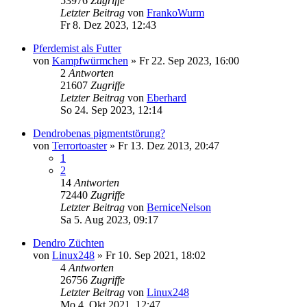
53976
Zugriffe
Letzter Beitrag
von
FrankoWurm
Fr 8. Dez 2023, 12:43
Pferdemist als Futter
von
Kampfwürmchen
»
Fr 22. Sep 2023, 16:00
2
Antworten
21607
Zugriffe
Letzter Beitrag
von
Eberhard
So 24. Sep 2023, 12:14
Dendrobenas pigmentstörung?
von
Terrortoaster
»
Fr 13. Dez 2013, 20:47
1
2
14
Antworten
72440
Zugriffe
Letzter Beitrag
von
BerniceNelson
Sa 5. Aug 2023, 09:17
Dendro Züchten
von
Linux248
»
Fr 10. Sep 2021, 18:02
4
Antworten
26756
Zugriffe
Letzter Beitrag
von
Linux248
Mo 4. Okt 2021, 12:47