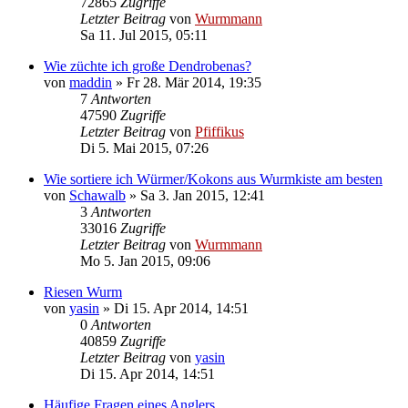
72865
Zugriffe
Letzter Beitrag
von
Wurmmann
Sa 11. Jul 2015, 05:11
Wie züchte ich große Dendrobenas?
von
maddin
»
Fr 28. Mär 2014, 19:35
7
Antworten
47590
Zugriffe
Letzter Beitrag
von
Pfiffikus
Di 5. Mai 2015, 07:26
Wie sortiere ich Würmer/Kokons aus Wurmkiste am besten
von
Schawalb
»
Sa 3. Jan 2015, 12:41
3
Antworten
33016
Zugriffe
Letzter Beitrag
von
Wurmmann
Mo 5. Jan 2015, 09:06
Riesen Wurm
von
yasin
»
Di 15. Apr 2014, 14:51
0
Antworten
40859
Zugriffe
Letzter Beitrag
von
yasin
Di 15. Apr 2014, 14:51
Häufige Fragen eines Anglers