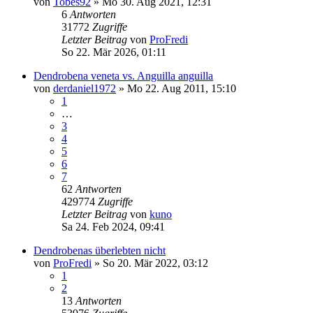
von
Tobes92
»
Mo 30. Aug 2021, 12:31
6
Antworten
31772
Zugriffe
Letzter Beitrag
von
ProFredi
So 22. Mär 2026, 01:11
Dendrobena veneta vs. Anguilla anguilla
von
derdaniel1972
»
Mo 22. Aug 2011, 15:10
1
…
3
4
5
6
7
62
Antworten
429774
Zugriffe
Letzter Beitrag
von
kuno
Sa 24. Feb 2024, 09:41
Dendrobenas überlebten nicht
von
ProFredi
»
So 20. Mär 2022, 03:12
1
2
13
Antworten