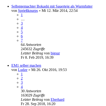
Selbstgemachter Bokashi mit Sauerteig als Wurmfutter
von
Sprießknurps
»
Mi 12. Mär 2014, 22:54
1
…
3
4
5
6
7
64
Antworten
245632
Zugriffe
Letzter Beitrag
von
bigsur
Fr 8. Feb 2019, 16:39
EM1 selber machen
von
Ludze
»
Mi 26. Okt 2016, 19:53
1
2
3
4
30
Antworten
163029
Zugriffe
Letzter Beitrag
von
Eberhard
Fr 28. Sep 2018, 16:20