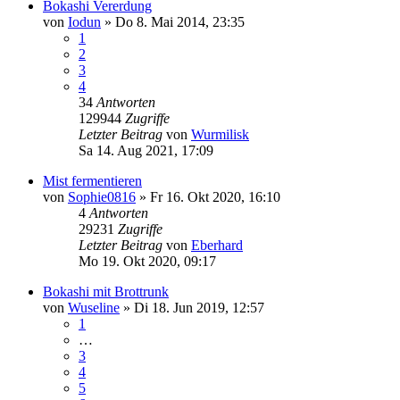
Bokashi Vererdung
von
Iodun
»
Do 8. Mai 2014, 23:35
1
2
3
4
34
Antworten
129944
Zugriffe
Letzter Beitrag
von
Wurmilisk
Sa 14. Aug 2021, 17:09
Mist fermentieren
von
Sophie0816
»
Fr 16. Okt 2020, 16:10
4
Antworten
29231
Zugriffe
Letzter Beitrag
von
Eberhard
Mo 19. Okt 2020, 09:17
Bokashi mit Brottrunk
von
Wuseline
»
Di 18. Jun 2019, 12:57
1
…
3
4
5