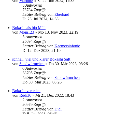
von
MarionS
»
Sa 22. Jun 2024, 11:32
5
Antworten
73784
Zugriffe
Letzter Beitrag
von
Eberhard
Di 23. Jul 2024, 14:38
Bokashi als bio Müll
von
Moin123
»
Mo 13. Nov 2023, 22:19
3
Antworten
25094
Zugriffe
Letzter Beitrag
von
Kaemersinfonie
Di 12. Dez 2023, 21:19
schnell, viel und klarer Bokashi Saft
von
Sandwürmchen
»
Do 30. Mär 2023, 08:26
0
Antworten
38705
Zugriffe
Letzter Beitrag
von
Sandwürmchen
Do 30. Mär 2023, 08:26
Bokashi vererden
von
Rüdi36
»
Mi 21. Dez 2022, 18:43
2
Antworten
20979
Zugriffe
Letzter Beitrag
von
Didi
Fr 6. Jan 2023, 08:43