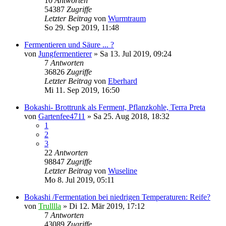
10
Antworten
54387
Zugriffe
Letzter Beitrag
von
Wurmtraum
So 29. Sep 2019, 11:48
Fermentieren und Säure ... ?
von
Jungfermentierer
»
Sa 13. Jul 2019, 09:24
7
Antworten
36826
Zugriffe
Letzter Beitrag
von
Eberhard
Mi 11. Sep 2019, 16:50
Bokashi- Brottrunk als Ferment, Pflanzkohle, Terra Preta
von
Gartenfee4711
»
Sa 25. Aug 2018, 18:32
1
2
3
22
Antworten
98847
Zugriffe
Letzter Beitrag
von
Wuseline
Mo 8. Jul 2019, 05:11
Bokashi /Fermentation bei niedrigen Temperaturen: Reife?
von
Trulllla
»
Di 12. Mär 2019, 17:12
7
Antworten
43089
Zugriffe