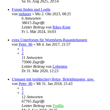
Sa 16. Aug 2025, 20:14
Forum finden und LogIn
von
indianer
»
Mo 2. Okt 2023, 08:25
6
Antworten
38615
Zugriffe
Letzter Beitrag
von
Rikes Kiste
Fr 1. Mär 2024, 16:03
extra Unterforum für Wurmfarm-Bauanleitungen
von
Peter_86
»
Mi 4. Jan 2017, 21:57
1
2
11
Antworten
75906
Zugriffe
Letzter Beitrag
von
Lobenten
Di 31. Mär 2020, 12:23
Umgang mit (politischer) Hetze, Beleidigungen, usw.
von
Peter_86
»
Mi 31. Jan 2018, 21:43
1
2
12
Antworten
67765
Zugriffe
Letzter Beitrag
von
Trulllla