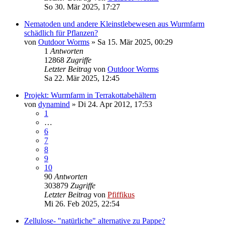
So 30. Mär 2025, 17:27
Nematoden und andere Kleinstlebewesen aus Wurmfarm
schädlich für Pflanzen?
von
Outdoor Worms
»
Sa 15. Mär 2025, 00:29
1
Antworten
12868
Zugriffe
Letzter Beitrag
von
Outdoor Worms
Sa 22. Mär 2025, 12:45
Projekt: Wurmfarm in Terrakottabehältern
von
dynamind
»
Di 24. Apr 2012, 17:53
1
…
6
7
8
9
10
90
Antworten
303879
Zugriffe
Letzter Beitrag
von
Pfiffikus
Mi 26. Feb 2025, 22:54
Zellulose- "natürliche" alternative zu Pappe?