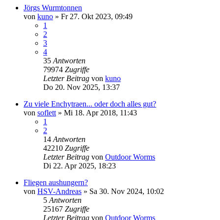
Jörgs Wurmtonnen
von
kuno
»
Fr 27. Okt 2023, 09:49
1
2
3
4
35
Antworten
79974
Zugriffe
Letzter Beitrag
von
kuno
Do 20. Nov 2025, 13:37
Zu viele Enchytraen... oder doch alles gut?
von
soflett
»
Mi 18. Apr 2018, 11:43
1
2
14
Antworten
42210
Zugriffe
Letzter Beitrag
von
Outdoor Worms
Di 22. Apr 2025, 18:23
Fliegen aushungern?
von
HSV-Andreas
»
Sa 30. Nov 2024, 10:02
5
Antworten
25167
Zugriffe
Letzter Beitrag
von
Outdoor Worms