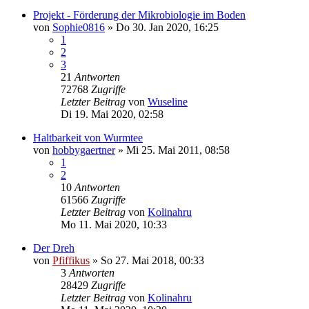
Projekt - Förderung der Mikrobiologie im Boden
von
Sophie0816
»
Do 30. Jan 2020, 16:25
1
2
3
21
Antworten
72768
Zugriffe
Letzter Beitrag
von
Wuseline
Di 19. Mai 2020, 02:58
Haltbarkeit von Wurmtee
von
hobbygaertner
»
Mi 25. Mai 2011, 08:58
1
2
10
Antworten
61566
Zugriffe
Letzter Beitrag
von
Kolinahru
Mo 11. Mai 2020, 10:33
Der Dreh
von
Pfiffikus
»
So 27. Mai 2018, 00:33
3
Antworten
28429
Zugriffe
Letzter Beitrag
von
Kolinahru