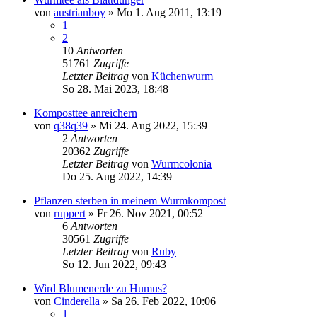
von
austrianboy
»
Mo 1. Aug 2011, 13:19
1
2
10
Antworten
51761
Zugriffe
Letzter Beitrag
von
Küchenwurm
So 28. Mai 2023, 18:48
Komposttee anreichern
von
q38q39
»
Mi 24. Aug 2022, 15:39
2
Antworten
20362
Zugriffe
Letzter Beitrag
von
Wurmcolonia
Do 25. Aug 2022, 14:39
Pflanzen sterben in meinem Wurmkompost
von
ruppert
»
Fr 26. Nov 2021, 00:52
6
Antworten
30561
Zugriffe
Letzter Beitrag
von
Ruby
So 12. Jun 2022, 09:43
Wird Blumenerde zu Humus?
von
Cinderella
»
Sa 26. Feb 2022, 10:06
1