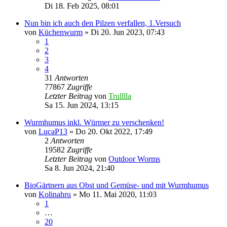
Di 18. Feb 2025, 08:01
Nun bin ich auch den Pilzen verfallen, 1.Versuch
von
Küchenwurm
»
Di 20. Jun 2023, 07:43
1
2
3
4
31
Antworten
77867
Zugriffe
Letzter Beitrag
von
Trulllla
Sa 15. Jun 2024, 13:15
Wurmhumus inkl. Würmer zu verschenken!
von
LucaP13
»
Do 20. Okt 2022, 17:49
2
Antworten
19582
Zugriffe
Letzter Beitrag
von
Outdoor Worms
Sa 8. Jun 2024, 21:40
BioGärtnern aus Obst und Gemüse- und mit Wurmhumus
von
Kolinahru
»
Mo 11. Mai 2020, 11:03
1
…
20