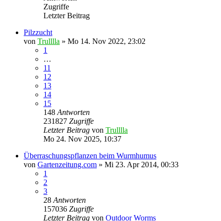
Zugriffe
Letzter Beitrag
Pilzzucht
von
Trulllla
»
Mo 14. Nov 2022, 23:02
1
…
11
12
13
14
15
148
Antworten
231827
Zugriffe
Letzter Beitrag
von
Trulllla
Mo 24. Nov 2025, 10:37
Überraschungspflanzen beim Wurmhumus
von
Gartenzeitung.com
»
Mi 23. Apr 2014, 00:33
1
2
3
28
Antworten
157036
Zugriffe
Letzter Beitrag
von
Outdoor Worms