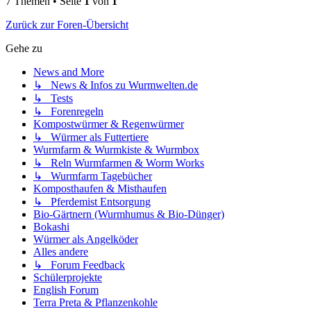
7 Themen • Seite
1
von
1
Zurück zur Foren-Übersicht
Gehe zu
News and More
↳ News & Infos zu Wurmwelten.de
↳ Tests
↳ Forenregeln
Kompostwürmer & Regenwürmer
↳ Würmer als Futtertiere
Wurmfarm & Wurmkiste & Wurmbox
↳ Reln Wurmfarmen & Worm Works
↳ Wurmfarm Tagebücher
Komposthaufen & Misthaufen
↳ Pferdemist Entsorgung
Bio-Gärtnern (Wurmhumus & Bio-Dünger)
Bokashi
Würmer als Angelköder
Alles andere
↳ Forum Feedback
Schülerprojekte
English Forum
Terra Preta & Pflanzenkohle