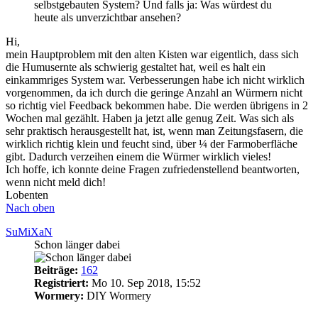
selbstgebauten System? Und falls ja: Was würdest du
heute als unverzichtbar ansehen?
Hi,
mein Hauptproblem mit den alten Kisten war eigentlich, dass sich
die Humusernte als schwierig gestaltet hat, weil es halt ein
einkammriges System war. Verbesserungen habe ich nicht wirklich
vorgenommen, da ich durch die geringe Anzahl an Würmern nicht
so richtig viel Feedback bekommen habe. Die werden übrigens in 2
Wochen mal gezählt. Haben ja jetzt alle genug Zeit. Was sich als
sehr praktisch herausgestellt hat, ist, wenn man Zeitungsfasern, die
wirklich richtig klein und feucht sind, über ¼ der Farmoberfläche
gibt. Dadurch verzeihen einem die Würmer wirklich vieles!
Ich hoffe, ich konnte deine Fragen zufriedenstellend beantworten,
wenn nicht meld dich!
Lobenten
Nach oben
SuMiXaN
Schon länger dabei
Beiträge:
162
Registriert:
Mo 10. Sep 2018, 15:52
Wormery:
DIY Wormery