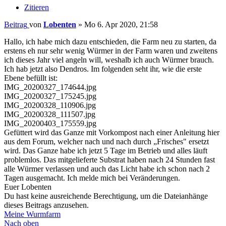
Zitieren
Beitrag
von
Lobenten
»
Mo 6. Apr 2020, 21:58
Hallo, ich habe mich dazu entschieden, die Farm neu zu starten, da
erstens eh nur sehr wenig Würmer in der Farm waren und zweitens
ich dieses Jahr viel angeln will, weshalb ich auch Würmer brauch.
Ich hab jetzt also Dendros. Im folgenden seht ihr, wie die erste
Ebene befüllt ist:
IMG_20200327_174644.jpg
IMG_20200327_175245.jpg
IMG_20200328_110906.jpg
IMG_20200328_111507.jpg
IMG_20200403_175559.jpg
Gefüttert wird das Ganze mit Vorkompost nach einer Anleitung hier
aus dem Forum, welcher nach und nach durch „Frisches" ersetzt
wird. Das Ganze habe ich jetzt 5 Tage im Betrieb und alles läuft
problemlos. Das mitgelieferte Substrat haben nach 24 Stunden fast
alle Würmer verlassen und auch das Licht habe ich schon nach 2
Tagen ausgemacht. Ich melde mich bei Veränderungen.
Euer Lobenten
Du hast keine ausreichende Berechtigung, um die Dateianhänge
dieses Beitrags anzusehen.
Meine Wurmfarm
Nach oben