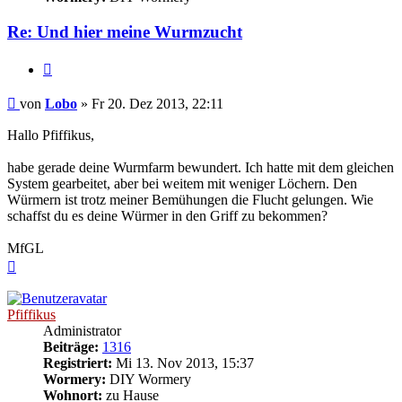
Re: Und hier meine Wurmzucht
Zitieren
Beitrag
von
Lobo
»
Fr 20. Dez 2013, 22:11
Hallo Pfiffikus,
habe gerade deine Wurmfarm bewundert. Ich hatte mit dem gleichen
System gearbeitet, aber bei weitem mit weniger Löchern. Den
Würmern ist trotz meiner Bemühungen die Flucht gelungen. Wie
schaffst du es deine Würmer in den Griff zu bekommen?
MfGL
Nach
oben
Pfiffikus
Administrator
Beiträge:
1316
Registriert:
Mi 13. Nov 2013, 15:37
Wormery:
DIY Wormery
Wohnort:
zu Hause