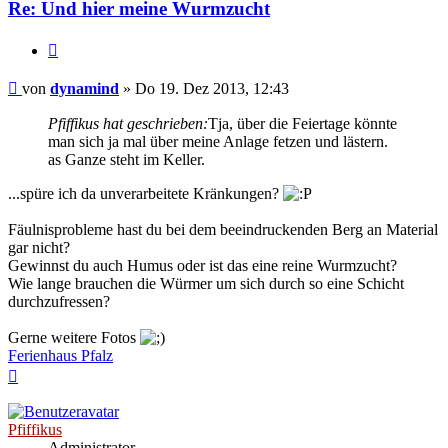
Re: Und hier meine Wurmzucht
Zitieren
Beitrag
von
dynamind
»
Do 19. Dez 2013, 12:43
Pfiffikus hat geschrieben:
Tja, über die Feiertage könnte
man sich ja mal über meine Anlage fetzen und lästern.
as Ganze steht im Keller.
...spüre ich da unverarbeitete Kränkungen?
Fäulnisprobleme hast du bei dem beeindruckenden Berg an Material
gar nicht?
Gewinnst du auch Humus oder ist das eine reine Wurmzucht?
Wie lange brauchen die Würmer um sich durch so eine Schicht
durchzufressen?
Gerne weitere Fotos
Ferienhaus Pfalz
Nach
oben
Pfiffikus
Administrator