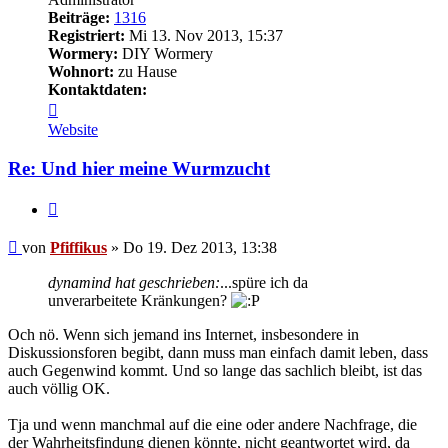
Beiträge:
1316
Registriert:
Mi 13. Nov 2013, 15:37
Wormery:
DIY Wormery
Wohnort:
zu Hause
Kontaktdaten:
Kontaktdaten
von
Website
Pfiffikus
Re: Und hier meine Wurmzucht
Zitieren
Beitrag
von
Pfiffikus
»
Do 19. Dez 2013, 13:38
dynamind hat geschrieben:
...spüre ich da
unverarbeitete Kränkungen?
Och nö. Wenn sich jemand ins Internet, insbesondere in
Diskussionsforen begibt, dann muss man einfach damit leben, dass
auch Gegenwind kommt. Und so lange das sachlich bleibt, ist das
auch völlig OK.
Tja und wenn manchmal auf die eine oder andere Nachfrage, die
der Wahrheitsfindung dienen könnte, nicht geantwortet wird, da