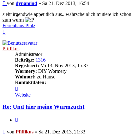
Beitrag
von
dynamind
»
Sa 21. Dez 2013, 16:54
sieht irgendwie appetitlich aus...wahrscheinlich mutiere ich schon
zum wurm
Ferienhaus Pfalz
Nach
oben
Pfiffikus
Administrator
Beiträge:
1316
Registriert:
Mi 13. Nov 2013, 15:37
Wormery:
DIY Wormery
Wohnort:
zu Hause
Kontaktdaten:
Kontaktdaten
von
Website
Pfiffikus
Re: Und hier meine Wurmzucht
Zitieren
Beitrag
von
Pfiffikus
»
Sa 21. Dez 2013, 21:33