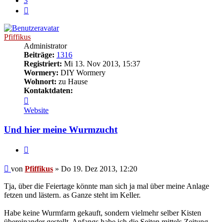
3
Nächste
Pfiffikus
Administrator
Beiträge:
1316
Registriert:
Mi 13. Nov 2013, 15:37
Wormery:
DIY Wormery
Wohnort:
zu Hause
Kontaktdaten:
Kontaktdaten
von
Website
Pfiffikus
Und hier meine Wurmzucht
Zitieren
Beitrag
von
Pfiffikus
»
Do 19. Dez 2013, 12:20
Tja, über die Feiertage könnte man sich ja mal über meine Anlage
fetzen und lästern. as Ganze steht im Keller.
Habe keine Wurmfarm gekauft, sondern vielmehr selber Kisten
übereinander gestellt. Anfangs habe ich die Seiten mittels Zeitung