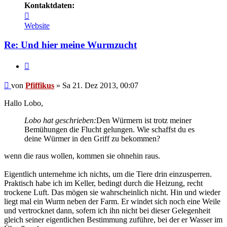
Kontaktdaten:
Kontaktdaten
von
Website
Pfiffikus
Re: Und hier meine Wurmzucht
Zitieren
Beitrag
von
Pfiffikus
»
Sa 21. Dez 2013, 00:07
Hallo Lobo,
Lobo hat geschrieben:
Den Würmern ist trotz meiner
Bemühungen die Flucht gelungen. Wie schaffst du es
deine Würmer in den Griff zu bekommen?
wenn die raus wollen, kommen sie ohnehin raus.
Eigentlich unternehme ich nichts, um die Tiere drin einzusperren.
Praktisch habe ich im Keller, bedingt durch die Heizung, recht
trockene Luft. Das mögen sie wahrscheinlich nicht. Hin und wieder
liegt mal ein Wurm neben der Farm. Er windet sich noch eine Weile
und vertrocknet dann, sofern ich ihn nicht bei dieser Gelegenheit
gleich seiner eigentlichen Bestimmung zuführe, bei der er Wasser im