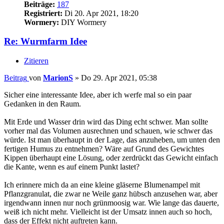
Beiträge:
187
Registriert:
Di 20. Apr 2021, 18:20
Wormery:
DIY Wormery
Re: Wurmfarm Idee
Zitieren
Beitrag
von
MarionS
»
Do 29. Apr 2021, 05:38
Sicher eine interessante Idee, aber ich werfe mal so ein paar
Gedanken in den Raum.
Mit Erde und Wasser drin wird das Ding echt schwer. Man sollte
vorher mal das Volumen ausrechnen und schauen, wie schwer das
würde. Ist man überhaupt in der Lage, das anzuheben, um unten den
fertigen Humus zu entnehmen? Wäre auf Grund des Gewichtes
Kippen überhaupt eine Lösung, oder zerdrückt das Gewicht einfach
die Kante, wenn es auf einem Punkt lastet?
Ich erinnere mich da an eine kleine gläserne Blumenampel mit
Pflanzgranulat, die zwar ne Weile ganz hübsch anzusehen war, aber
irgendwann innen nur noch grünmoosig war. Wie lange das dauerte,
weiß ich nicht mehr. Vielleicht ist der Umsatz innen auch so hoch,
dass der Effekt nicht auftreten kann.