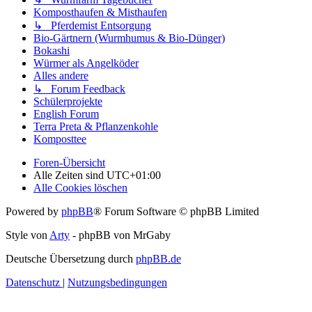
Komposthaufen & Misthaufen
↳ Pferdemist Entsorgung
Bio-Gärtnern (Wurmhumus & Bio-Dünger)
Bokashi
Würmer als Angelköder
Alles andere
↳ Forum Feedback
Schülerprojekte
English Forum
Terra Preta & Pflanzenkohle
Komposttee
Foren-Übersicht
Alle Zeiten sind
UTC+01:00
Alle Cookies löschen
Powered by
phpBB
® Forum Software © phpBB Limited
Style von
Arty
- phpBB von MrGaby
Deutsche Übersetzung durch
phpBB.de
Datenschutz
|
Nutzungsbedingungen