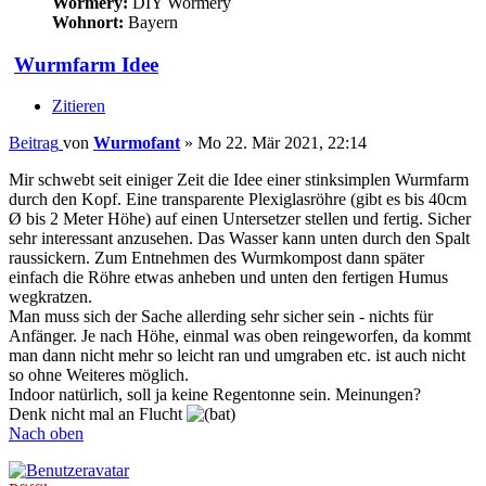
Wormery:
DIY Wormery
Wohnort:
Bayern
Wurmfarm Idee
Zitieren
Beitrag
von
Wurmofant
»
Mo 22. Mär 2021, 22:14
Mir schwebt seit einiger Zeit die Idee einer stinksimplen Wurmfarm
durch den Kopf. Eine transparente Plexiglasröhre (gibt es bis 40cm
Ø bis 2 Meter Höhe) auf einen Untersetzer stellen und fertig. Sicher
sehr interessant anzusehen. Das Wasser kann unten durch den Spalt
raussickern. Zum Entnehmen des Wurmkompost dann später
einfach die Röhre etwas anheben und unten den fertigen Humus
wegkratzen.
Man muss sich der Sache allerding sehr sicher sein - nichts für
Anfänger. Je nach Höhe, einmal was oben reingeworfen, da kommt
man dann nicht mehr so leicht ran und umgraben etc. ist auch nicht
so ohne Weiteres möglich.
Indoor natürlich, soll ja keine Regentonne sein. Meinungen?
Denk nicht mal an Flucht
Nach oben