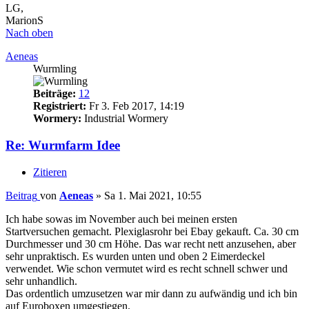
LG,
MarionS
Nach oben
Aeneas
Wurmling
Beiträge:
12
Registriert:
Fr 3. Feb 2017, 14:19
Wormery:
Industrial Wormery
Re: Wurmfarm Idee
Zitieren
Beitrag
von
Aeneas
»
Sa 1. Mai 2021, 10:55
Ich habe sowas im November auch bei meinen ersten
Startversuchen gemacht. Plexiglasrohr bei Ebay gekauft. Ca. 30 cm
Durchmesser und 30 cm Höhe. Das war recht nett anzusehen, aber
sehr unpraktisch. Es wurden unten und oben 2 Eimerdeckel
verwendet. Wie schon vermutet wird es recht schnell schwer und
sehr unhandlich.
Das ordentlich umzusetzen war mir dann zu aufwändig und ich bin
auf Euroboxen umgestiegen.