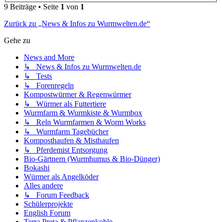
9 Beiträge • Seite
1
von
1
Zurück zu „News & Infos zu Wurmwelten.de“
Gehe zu
News and More
↳ News & Infos zu Wurmwelten.de
↳ Tests
↳ Forenregeln
Kompostwürmer & Regenwürmer
↳ Würmer als Futtertiere
Wurmfarm & Wurmkiste & Wurmbox
↳ Reln Wurmfarmen & Worm Works
↳ Wurmfarm Tagebücher
Komposthaufen & Misthaufen
↳ Pferdemist Entsorgung
Bio-Gärtnern (Wurmhumus & Bio-Dünger)
Bokashi
Würmer als Angelköder
Alles andere
↳ Forum Feedback
Schülerprojekte
English Forum
Terra Preta & Pflanzenkohle