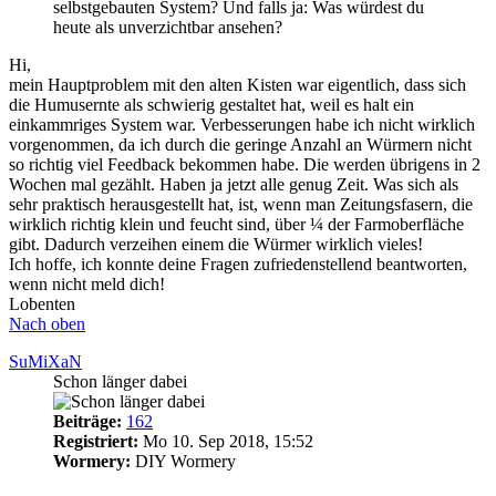
selbstgebauten System? Und falls ja: Was würdest du
heute als unverzichtbar ansehen?
Hi,
mein Hauptproblem mit den alten Kisten war eigentlich, dass sich
die Humusernte als schwierig gestaltet hat, weil es halt ein
einkammriges System war. Verbesserungen habe ich nicht wirklich
vorgenommen, da ich durch die geringe Anzahl an Würmern nicht
so richtig viel Feedback bekommen habe. Die werden übrigens in 2
Wochen mal gezählt. Haben ja jetzt alle genug Zeit. Was sich als
sehr praktisch herausgestellt hat, ist, wenn man Zeitungsfasern, die
wirklich richtig klein und feucht sind, über ¼ der Farmoberfläche
gibt. Dadurch verzeihen einem die Würmer wirklich vieles!
Ich hoffe, ich konnte deine Fragen zufriedenstellend beantworten,
wenn nicht meld dich!
Lobenten
Nach oben
SuMiXaN
Schon länger dabei
Beiträge:
162
Registriert:
Mo 10. Sep 2018, 15:52
Wormery:
DIY Wormery