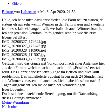
Zitieren
Beitrag
von
Lobenten
»
Mo 6. Apr 2020, 21:58
Hallo, ich habe mich dazu entschieden, die Farm neu zu starten, da
erstens eh nur sehr wenig Würmer in der Farm waren und zweitens
ich dieses Jahr viel angeln will, weshalb ich auch Würmer brauch.
Ich hab jetzt also Dendros. Im folgenden seht ihr, wie die erste
Ebene befüllt ist:
IMG_20200327_174644.jpg
IMG_20200327_175245.jpg
IMG_20200328_110906.jpg
IMG_20200328_111507.jpg
IMG_20200403_175559.jpg
Gefüttert wird das Ganze mit Vorkompost nach einer Anleitung hier
aus dem Forum, welcher nach und nach durch „Frisches" ersetzt
wird. Das Ganze habe ich jetzt 5 Tage im Betrieb und alles läuft
problemlos. Das mitgelieferte Substrat haben nach 24 Stunden fast
alle Würmer verlassen und auch das Licht habe ich schon nach 2
Tagen ausgemacht. Ich melde mich bei Veränderungen.
Euer Lobenten
Du hast keine ausreichende Berechtigung, um die Dateianhänge
dieses Beitrags anzusehen.
Meine Wurmfarm
Nach oben