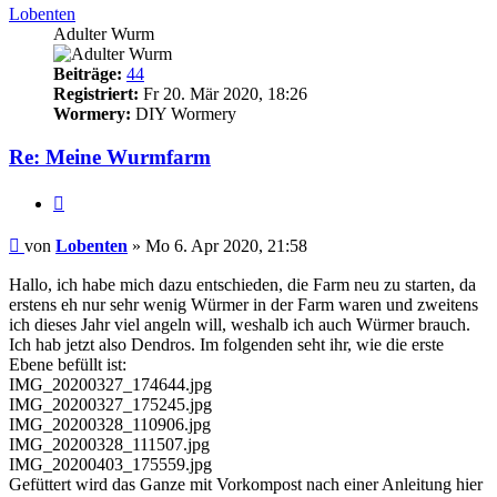
Lobenten
Adulter Wurm
Beiträge:
44
Registriert:
Fr 20. Mär 2020, 18:26
Wormery:
DIY Wormery
Re: Meine Wurmfarm
Zitieren
Beitrag
von
Lobenten
»
Mo 6. Apr 2020, 21:58
Hallo, ich habe mich dazu entschieden, die Farm neu zu starten, da
erstens eh nur sehr wenig Würmer in der Farm waren und zweitens
ich dieses Jahr viel angeln will, weshalb ich auch Würmer brauch.
Ich hab jetzt also Dendros. Im folgenden seht ihr, wie die erste
Ebene befüllt ist:
IMG_20200327_174644.jpg
IMG_20200327_175245.jpg
IMG_20200328_110906.jpg
IMG_20200328_111507.jpg
IMG_20200403_175559.jpg
Gefüttert wird das Ganze mit Vorkompost nach einer Anleitung hier