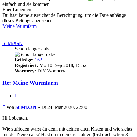
einfach und sie kommen.
Euer Lobenten
Du hast keine ausreichende Berechtigung, um die Dateianhänge
dieses Beitrags anzusehen.
Meine Wurmfarm
Nach
oben
SuMiXaN
Schon länger dabei
Beiträge:
162
Registriert:
Mo 10. Sep 2018, 15:52
Wormery:
DIY Wormery
Re: Meine Wurmfarm
Zitieren
Beitrag
von
SuMiXaN
»
Di 24. Mär 2020, 22:00
Hi Lobenten,
Wie zufrieden warst du denn mit deinen alten Kisten und wie siehts
mit der Neuen aus? Hast du in den drei Jahren (bist doch schon 3