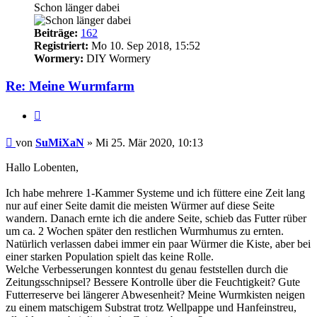
Schon länger dabei
Beiträge:
162
Registriert:
Mo 10. Sep 2018, 15:52
Wormery:
DIY Wormery
Re: Meine Wurmfarm
Zitieren
Beitrag
von
SuMiXaN
»
Mi 25. Mär 2020, 10:13
Hallo Lobenten,
Ich habe mehrere 1-Kammer Systeme und ich füttere eine Zeit lang
nur auf einer Seite damit die meisten Würmer auf diese Seite
wandern. Danach ernte ich die andere Seite, schieb das Futter rüber
um ca. 2 Wochen später den restlichen Wurmhumus zu ernten.
Natürlich verlassen dabei immer ein paar Würmer die Kiste, aber bei
einer starken Population spielt das keine Rolle.
Welche Verbesserungen konntest du genau feststellen durch die
Zeitungsschnipsel? Bessere Kontrolle über die Feuchtigkeit? Gute
Futterreserve bei längerer Abwesenheit? Meine Wurmkisten neigen
zu einem matschigem Substrat trotz Wellpappe und Hanfeinstreu,