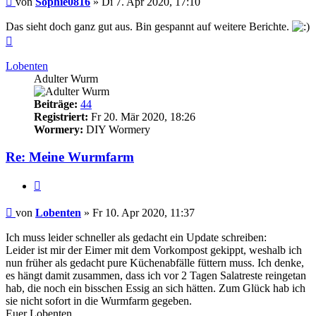
von
Sophie0816
»
Di 7. Apr 2020, 17:10
Das sieht doch ganz gut aus. Bin gespannt auf weitere Berichte.
Nach
oben
Lobenten
Adulter Wurm
Beiträge:
44
Registriert:
Fr 20. Mär 2020, 18:26
Wormery:
DIY Wormery
Re: Meine Wurmfarm
Zitieren
Beitrag
von
Lobenten
»
Fr 10. Apr 2020, 11:37
Ich muss leider schneller als gedacht ein Update schreiben:
Leider ist mir der Eimer mit dem Vorkompost gekippt, weshalb ich
nun früher als gedacht pure Küchenabfälle füttern muss. Ich denke,
es hängt damit zusammen, dass ich vor 2 Tagen Salatreste reingetan
hab, die noch ein bisschen Essig an sich hätten. Zum Glück hab ich
sie nicht sofort in die Wurmfarm gegeben.
Euer Lobenten