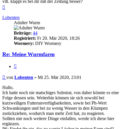
vllt. klappt es bei dir mit der Zeitung besser?
Nach
oben
Lobenten
Adulter Wurm
Beiträge:
44
Registriert:
Fr 20. Mär 2020, 18:26
Wormery:
DIY Wormery
Re: Meine Wurmfarm
Zitieren
Beitrag
von
Lobenten
»
Mi 25. Mär 2020, 23:01
Hallo,
Ich hatte noch nie matschiges Substrat, von daher könnte es eine
Folge dessen sein. Weiterhin können sie sich sowohl bei
kurzweiligen Futterunverfügbarkeiten, sowie bei Ph-Wert
Schwankungen und bei zu wenig Wasser in den Klumpen
zurückziehen, wodurch man mehr Zeit hat, zu reagieren.
Sollten mir noch weitere Dinge einfallen, werde ich diese hier
ergänzen.
PS: Findet ihr eig. das zu wenig Löcher in meiner Farm sind?