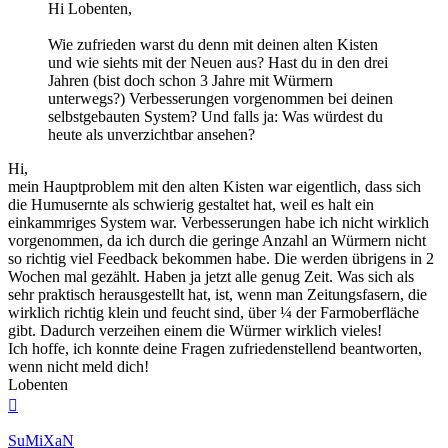
Hi Lobenten,
Wie zufrieden warst du denn mit deinen alten Kisten
und wie siehts mit der Neuen aus? Hast du in den drei
Jahren (bist doch schon 3 Jahre mit Würmern
unterwegs?) Verbesserungen vorgenommen bei deinen
selbstgebauten System? Und falls ja: Was würdest du
heute als unverzichtbar ansehen?
Hi,
mein Hauptproblem mit den alten Kisten war eigentlich, dass sich
die Humusernte als schwierig gestaltet hat, weil es halt ein
einkammriges System war. Verbesserungen habe ich nicht wirklich
vorgenommen, da ich durch die geringe Anzahl an Würmern nicht
so richtig viel Feedback bekommen habe. Die werden übrigens in 2
Wochen mal gezählt. Haben ja jetzt alle genug Zeit. Was sich als
sehr praktisch herausgestellt hat, ist, wenn man Zeitungsfasern, die
wirklich richtig klein und feucht sind, über ¼ der Farmoberfläche
gibt. Dadurch verzeihen einem die Würmer wirklich vieles!
Ich hoffe, ich konnte deine Fragen zufriedenstellend beantworten,
wenn nicht meld dich!
Lobenten
Nach
oben
SuMiXaN