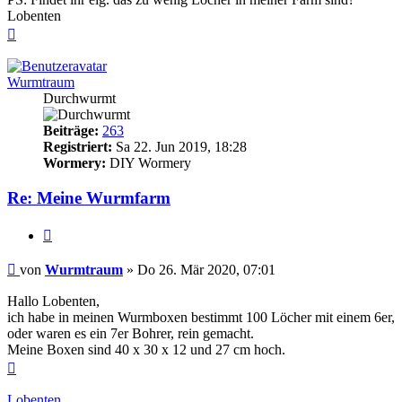
Lobenten
Nach
oben
Wurmtraum
Durchwurmt
Beiträge:
263
Registriert:
Sa 22. Jun 2019, 18:28
Wormery:
DIY Wormery
Re: Meine Wurmfarm
Zitieren
Beitrag
von
Wurmtraum
»
Do 26. Mär 2020, 07:01
Hallo Lobenten,
ich habe in meinen Wurmboxen bestimmt 100 Löcher mit einem 6er,
oder waren es ein 7er Bohrer, rein gemacht.
Meine Boxen sind 40 x 30 x 12 und 27 cm hoch.
Nach
oben
Lobenten