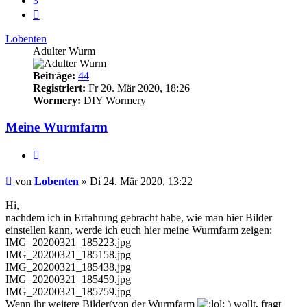
3
Nächste
Lobenten
Adulter Wurm
Beiträge:
44
Registriert:
Fr 20. Mär 2020, 18:26
Wormery:
DIY Wormery
Meine Wurmfarm
Zitieren
Beitrag
von
Lobenten
»
Di 24. Mär 2020, 13:22
Hi,
nachdem ich in Erfahrung gebracht habe, wie man hier Bilder
einstellen kann, werde ich euch hier meine Wurmfarm zeigen:
IMG_20200321_185223.jpg
IMG_20200321_185158.jpg
IMG_20200321_185438.jpg
IMG_20200321_185459.jpg
IMG_20200321_185759.jpg
Wenn ihr weitere Bilder(von der Wurmfarm
) wollt, fragt