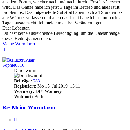
aus dem Forum, welcher nach und nach durch „Frisches" ersetzt
wird. Das Ganze habe ich jetzt 5 Tage im Betrieb und alles läuft
problemlos. Das mitgelieferte Substrat haben nach 24 Stunden fast
alle Würmer verlassen und auch das Licht habe ich schon nach 2
Tagen ausgemacht. Ich melde mich bei Veränderungen.
Euer Lobenten
Du hast keine ausreichende Berechtigung, um die Dateianhänge
dieses Beitrags anzusehen.
Meine Wurmfarm
Nach
oben
Sophie0816
Durchwurmt
Beiträge:
283
Registriert:
Mo 15. Jul 2019, 13:11
Wormery:
DIY Wormery
Wohnort:
Berlin
Re: Meine Wurmfarm
Zitieren
Beitrag