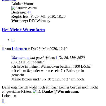
Adulter Wurm
Beiträge:
44
Registriert:
Fr 20. Mär 2020, 18:26
Wormery:
DIY Wormery
Re: Meine Wurmfarm
Zitieren
Beitrag
von
Lobenten
»
Do 26. Mär 2020, 12:10
Wurmtraum
hat geschrieben:
Do 26. Mär 2020,
07:01
Hallo Lobenten,
ich habe in meinen Wurmboxen bestimmt 100 Löcher
mit einem 6er, oder waren es ein 7er Bohrer, rein
gemacht.
Meine Boxen sind 40 x 30 x 12 und 27 cm hoch.
Dann ergänze ich wohl noch ein paar Löcher bei den noch nicht
eingesetzten Kisten.
.
Danke @Wurmtraum.
Lobenten
Nach
oben