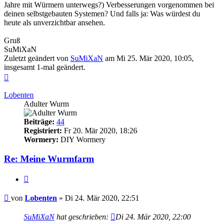
Jahre mit Würmern unterwegs?) Verbesserungen vorgenommen bei
deinen selbstgebauten Systemen? Und falls ja: Was würdest du
heute als unverzichtbar ansehen.
Gruß
SuMiXaN
Zuletzt geändert von
SuMiXaN
am Mi 25. Mär 2020, 10:05,
insgesamt 1-mal geändert.
Nach
oben
Lobenten
Adulter Wurm
Beiträge:
44
Registriert:
Fr 20. Mär 2020, 18:26
Wormery:
DIY Wormery
Re: Meine Wurmfarm
Zitieren
Beitrag
von
Lobenten
»
Di 24. Mär 2020, 22:51
SuMiXaN
hat geschrieben:
Di 24. Mär 2020, 22:00