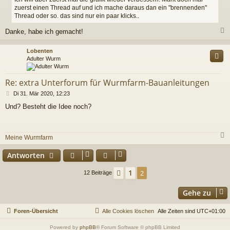
zuerst einen Thread auf und ich mache daraus dan ein "brennenden"
g
Thread oder so. das sind nur ein paar klicks..
Danke, habe ich gemacht!
c
Lobenten
Adulter Wurm
Re: extra Unterforum für Wurmfarm-Bauanleitungen
B
Di 31. Mär 2020, 12:23
e
Und? Besteht die Idee noch?
i
t
r
a
Meine Wurmfarm
g
c
Antworten
1
Vorherige
2
12 Beiträge
Gehe zu
Foren-Übersicht
Alle Cookies löschen
Alle Zeiten sind
UTC+01:00
Powered by
phpBB
® Forum Software © phpBB Limited