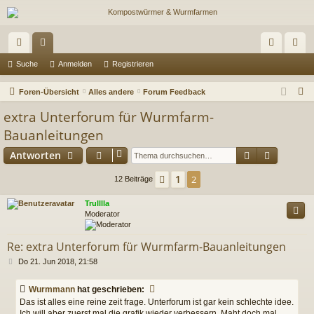
ch
or
n
eg
Suche
Anmelden
Registrieren
ne
en
m
ist
S
Foren-Übersicht
Alles andere
Forum Feedback
llz
el
rie
u
extra Unterforum für Wurmfarm-
c
ug
de
re
Bauanleitungen
h
riff
n
n
Suche
Erweiter
Antworten
e
1
Vorherige
2
12 Beiträge
Trulllla
Moderator
Re: extra Unterforum für Wurmfarm-Bauanleitungen
B
Do 21. Jun 2018, 21:58
e
i
Wurmmann
hat geschrieben:
t
Das ist alles eine reine zeit frage. Unterforum ist gar kein schlechte idee.
r
Ich will aber zuerst mal die grafik wieder verbessern. Maht doch mal
a