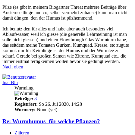
Pilze (es gibt in meinem Biogärtner Threat mehrere Beiträge über
Austernseitlinge und co, selber vermehrt zuhause) kann man nicht
damit düngen, den der Humus ist pilzhemmend.
Ich benutz den für alles und habe aber auch besonders viel
Ablaufwasser, weil ich giesse (die generelle Lehrmeinung ist man
solle nicht giessen) und einen Flowthrough Glas Wurmturm habe,
das seitdem meine Tomaten Gurken, Kumquad, Kresse, etc zugute
kommt. nur für Keimlinge ist der Humus und der Wurmtee zu
scharf. Gerade bei großen Samen wie Zitrone, Kumquad etc., die
immer erstmal fertigkeimen wollen bevor sie gedüngt werden.
Nach oben
Ina_Bln
Wurmling
Beiträge:
8
Registriert:
So 26. Jul 2020, 14:28
Wormery:
None (yet)
Re: Wurmhumus- für welche Pflanzen?
Zitieren