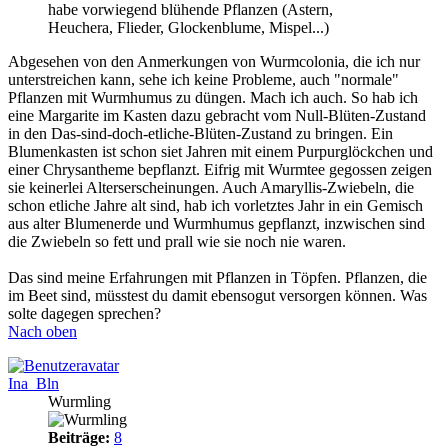
habe vorwiegend blühende Pflanzen (Astern,
Heuchera, Flieder, Glockenblume, Mispel...)
Abgesehen von den Anmerkungen von Wurmcolonia, die ich nur
unterstreichen kann, sehe ich keine Probleme, auch "normale"
Pflanzen mit Wurmhumus zu düngen. Mach ich auch. So hab ich
eine Margarite im Kasten dazu gebracht vom Null-Blüten-Zustand
in den Das-sind-doch-etliche-Blüten-Zustand zu bringen. Ein
Blumenkasten ist schon siet Jahren mit einem Purpurglöckchen und
einer Chrysantheme bepflanzt. Eifrig mit Wurmtee gegossen zeigen
sie keinerlei Alterserscheinungen. Auch Amaryllis-Zwiebeln, die
schon etliche Jahre alt sind, hab ich vorletztes Jahr in ein Gemisch
aus alter Blumenerde und Wurmhumus gepflanzt, inzwischen sind
die Zwiebeln so fett und prall wie sie noch nie waren.
Das sind meine Erfahrungen mit Pflanzen in Töpfen. Pflanzen, die
im Beet sind, müsstest du damit ebensogut versorgen können. Was
solte dagegen sprechen?
Nach oben
Ina_Bln
Wurmling
Beiträge:
8