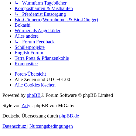
↳ Wurmfarm Tagebücher
Komposthaufen & Misthaufen
↳ Pferdemist Entsorgung
Bio-Gärtnern (Wurmhumus & Bio-Dünger)
Bokashi
Würmer als Angelköder
Alles andere
↳ Forum Feedback
Schülerprojekte
English Forum
Terra Preta & Pflanzenkohle
Komposttee
Foren-Übersicht
Alle Zeiten sind
UTC+01:00
Alle Cookies löschen
Powered by
phpBB
® Forum Software © phpBB Limited
Style von
Arty
- phpBB von MrGaby
Deutsche Übersetzung durch
phpBB.de
Datenschutz
|
Nutzungsbedingungen