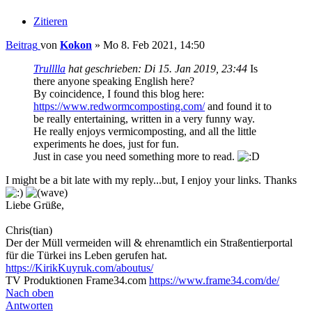
Zitieren
Beitrag
von
Kokon
»
Mo 8. Feb 2021, 14:50
Trulllla
hat geschrieben:
Di 15. Jan 2019, 23:44
Is
there anyone speaking English here?
By coincidence, I found this blog here:
https://www.redwormcomposting.com/
and found it to
be really entertaining, written in a very funny way.
He really enjoys vermicomposting, and all the little
experiments he does, just for fun.
Just in case you need something more to read.
I might be a bit late with my reply...but, I enjoy your links. Thanks
Liebe Grüße,
Chris(tian)
Der der Müll vermeiden will & ehrenamtlich ein Straßentierportal
für die Türkei ins Leben gerufen hat.
https://KirikKuyruk.com/aboutus/
TV Produktionen Frame34.com
https://www.frame34.com/de/
Nach oben
Antworten