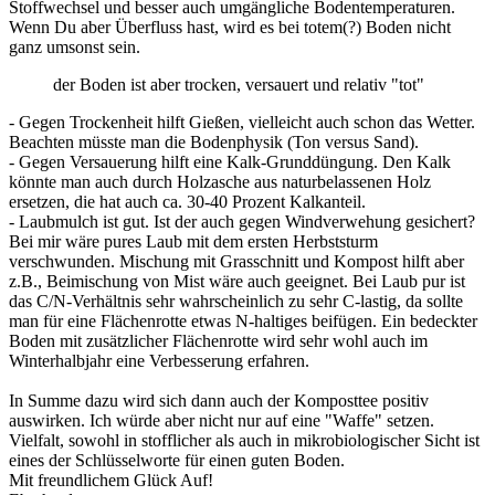
Stoffwechsel und besser auch umgängliche Bodentemperaturen.
Wenn Du aber Überfluss hast, wird es bei totem(?) Boden nicht
ganz umsonst sein.
der Boden ist aber trocken, versauert und relativ "tot"
- Gegen Trockenheit hilft Gießen, vielleicht auch schon das Wetter.
Beachten müsste man die Bodenphysik (Ton versus Sand).
- Gegen Versauerung hilft eine Kalk-Grunddüngung. Den Kalk
könnte man auch durch Holzasche aus naturbelassenen Holz
ersetzen, die hat auch ca. 30-40 Prozent Kalkanteil.
- Laubmulch ist gut. Ist der auch gegen Windverwehung gesichert?
Bei mir wäre pures Laub mit dem ersten Herbststurm
verschwunden. Mischung mit Grasschnitt und Kompost hilft aber
z.B., Beimischung von Mist wäre auch geeignet. Bei Laub pur ist
das C/N-Verhältnis sehr wahrscheinlich zu sehr C-lastig, da sollte
man für eine Flächenrotte etwas N-haltiges beifügen. Ein bedeckter
Boden mit zusätzlicher Flächenrotte wird sehr wohl auch im
Winterhalbjahr eine Verbesserung erfahren.
In Summe dazu wird sich dann auch der Komposttee positiv
auswirken. Ich würde aber nicht nur auf eine "Waffe" setzen.
Vielfalt, sowohl in stofflicher als auch in mikrobiologischer Sicht ist
eines der Schlüsselworte für einen guten Boden.
Mit freundlichem Glück Auf!