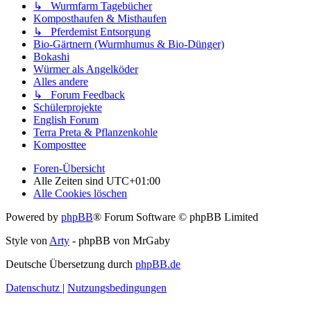
↳ Wurmfarm Tagebücher
Komposthaufen & Misthaufen
↳ Pferdemist Entsorgung
Bio-Gärtnern (Wurmhumus & Bio-Dünger)
Bokashi
Würmer als Angelköder
Alles andere
↳ Forum Feedback
Schülerprojekte
English Forum
Terra Preta & Pflanzenkohle
Komposttee
Foren-Übersicht
Alle Zeiten sind
UTC+01:00
Alle Cookies löschen
Powered by
phpBB
® Forum Software © phpBB Limited
Style von
Arty
- phpBB von MrGaby
Deutsche Übersetzung durch
phpBB.de
Datenschutz
|
Nutzungsbedingungen