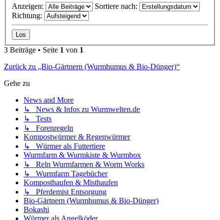
Anzeigen:
Sortiere nach:
Richtung:
3 Beiträge • Seite
1
von
1
Zurück zu „Bio-Gärtnern (Wurmhumus & Bio-Dünger)“
Gehe zu
News and More
↳ News & Infos zu Wurmwelten.de
↳ Tests
↳ Forenregeln
Kompostwürmer & Regenwürmer
↳ Würmer als Futtertiere
Wurmfarm & Wurmkiste & Wurmbox
↳ Reln Wurmfarmen & Worm Works
↳ Wurmfarm Tagebücher
Komposthaufen & Misthaufen
↳ Pferdemist Entsorgung
Bio-Gärtnern (Wurmhumus & Bio-Dünger)
Bokashi
Würmer als Angelköder