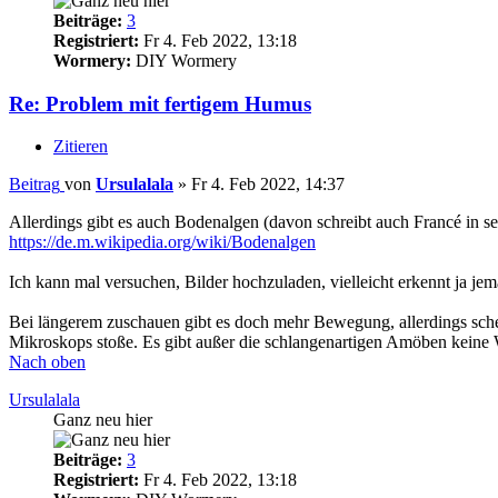
Beiträge:
3
Registriert:
Fr 4. Feb 2022, 13:18
Wormery:
DIY Wormery
Re: Problem mit fertigem Humus
Zitieren
Beitrag
von
Ursulalala
»
Fr 4. Feb 2022, 14:37
Allerdings gibt es auch Bodenalgen (davon schreibt auch Francé in s
https://de.m.wikipedia.org/wiki/Bodenalgen
Ich kann mal versuchen, Bilder hochzuladen, vielleicht erkennt ja je
Bei längerem zuschauen gibt es doch mehr Bewegung, allerdings sche
Mikroskops stoße. Es gibt außer die schlangenartigen Amöben keine W
Nach oben
Ursulalala
Ganz neu hier
Beiträge:
3
Registriert:
Fr 4. Feb 2022, 13:18