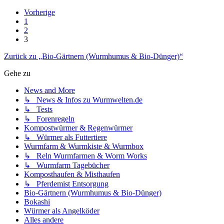
Vorherige
1
2
3
Zurück zu „Bio-Gärtnern (Wurmhumus & Bio-Dünger)“
Gehe zu
News and More
↳ News & Infos zu Wurmwelten.de
↳ Tests
↳ Forenregeln
Kompostwürmer & Regenwürmer
↳ Würmer als Futtertiere
Wurmfarm & Wurmkiste & Wurmbox
↳ Reln Wurmfarmen & Worm Works
↳ Wurmfarm Tagebücher
Komposthaufen & Misthaufen
↳ Pferdemist Entsorgung
Bio-Gärtnern (Wurmhumus & Bio-Dünger)
Bokashi
Würmer als Angelköder
Alles andere