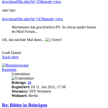
download/file.php?id=25&mode=view
oder hier
download/file.php?id=747&mode=view
Wurmmann hat geschrieben:
PS: So etwas landet besser
im Mod Forum...
Ok, das nächste Mal dann...
Sorry!
Gruß Daniel
Nach oben
Rasplutin
Unterstützer
Beiträge:
48
Registriert:
Di 11. Jan 2011, 17:38
Wormery:
DIY Wormery
Wohnort:
Berlin
Re: Bilder in Beiträgen