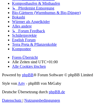
Komposthaufen & Misthaufen
↳ Pferdemist Entsorgung
Bio-Gärtnern (Wurmhumus & Bio-Dünger)
Bokashi
Würmer als Angelköder
Alles andere
↳ Forum Feedback
Schülerprojekte
English Forum
Terra Preta & Pflanzenkohle
Komposttee
Foren-Übersicht
Alle Zeiten sind
UTC+01:00
Alle Cookies löschen
Powered by
phpBB
® Forum Software © phpBB Limited
Style von
Arty
- phpBB von MrGaby
Deutsche Übersetzung durch
phpBB.de
Datenschutz
|
Nutzungsbedingungen