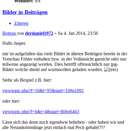
Wohnort:
SN
Bilder in Beiträgen
Zitieren
Beitrag
von
derdaniel1972
»
Sa 4. Jan 2014, 23:56
Hallo Jasper,
mir ist aufgefallen das viele Bilder in älteren Beiträgen bereits in der
Vorschau Fehler enthalten bzw. in der Vollansicht garnicht oder nur
teilweise angezeigt werden. Dies betrifft offensichtlich nur jpg-
Bilder welche direkt auf wurmwelten geladen wurden.
Siehe als Bespiel z.B. hier:
viewtopic.php?f=10&t=95&start=10#p1091
oder hier:
viewtopic.php?f=6&t=4&start=80#p6463
Lässt sich das denn noch irgendwie beheben - oder haben wir und
alle Neuankömmlinge jetzt einfach mal Pech gehabt!?!?