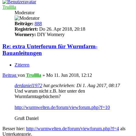
Trulllla
Moderator
Beiträge:
888
Registriert:
Do 26. Apr 2018, 20:18
Wormery:
DIY Wormery
Re: extra Unterforum für Wurmfarm-
Bauanleitungen
Zitieren
Beitrag
von
Trulllla
»
Mo 11. Jun 2018, 12:12
derdaniel1972
hat geschrieben:
Di 1. Aug 2017, 08:17
Und warum nicht z.B. hier unter den
Wurmfarmtagebüchern?
http://wurmwelten.de/forum/viewforum.php?f=10
Gruß Daniel
Besser hier:
http://wurmwelten.de/forum/viewforum.php?f=4
als
Unterkategorie.