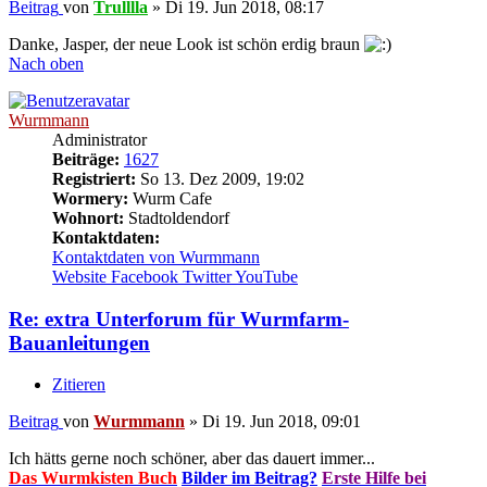
Beitrag
von
Trulllla
»
Di 19. Jun 2018, 08:17
Danke, Jasper, der neue Look ist schön erdig braun
Nach oben
Wurmmann
Administrator
Beiträge:
1627
Registriert:
So 13. Dez 2009, 19:02
Wormery:
Wurm Cafe
Wohnort:
Stadtoldendorf
Kontaktdaten:
Kontaktdaten von Wurmmann
Website
Facebook
Twitter
YouTube
Re: extra Unterforum für Wurmfarm-
Bauanleitungen
Zitieren
Beitrag
von
Wurmmann
»
Di 19. Jun 2018, 09:01
Ich hätts gerne noch schöner, aber das dauert immer...
Das Wurmkisten Buch
Bilder im Beitrag?
Erste Hilfe bei