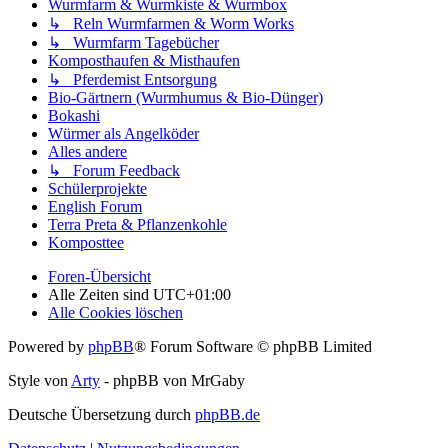
Wurmfarm & Wurmkiste & Wurmbox
↳ Reln Wurmfarmen & Worm Works
↳ Wurmfarm Tagebücher
Komposthaufen & Misthaufen
↳ Pferdemist Entsorgung
Bio-Gärtnern (Wurmhumus & Bio-Dünger)
Bokashi
Würmer als Angelköder
Alles andere
↳ Forum Feedback
Schülerprojekte
English Forum
Terra Preta & Pflanzenkohle
Komposttee
Foren-Übersicht
Alle Zeiten sind
UTC+01:00
Alle Cookies löschen
Powered by
phpBB
® Forum Software © phpBB Limited
Style von
Arty
- phpBB von MrGaby
Deutsche Übersetzung durch
phpBB.de