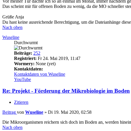
Vor meiner Tür dachte ich so an einmal im Monat, immer nachdem g
Das scheint mir für offenen Boden zu wenig, da die MO schneller ste
Grüße Anja
Du hast keine ausreichende Berechtigung, um die Dateianhänge diese
Nach oben
Wuseline
Durchwurmt
Beiträge:
252
Registriert:
Fr 24. Mai 2019, 11:47
Wormery:
None (yet)
Kontaktdaten:
Kontaktdaten von Wuseline
YouTube
Re: Projekt - Förderung der Mikrobiologie im Boden
Zitieren
Beitrag
von
Wuseline
»
Di 19. Mai 2020, 02:58
Die Mikroorganismen reichern sich doch im Boden an, werden hinein g
Nach oben