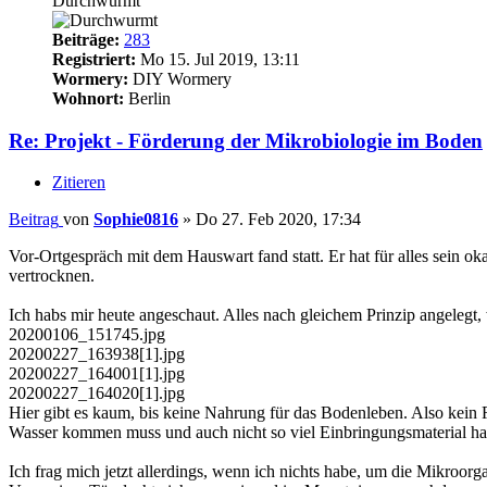
Durchwurmt
Beiträge:
283
Registriert:
Mo 15. Jul 2019, 13:11
Wormery:
DIY Wormery
Wohnort:
Berlin
Re: Projekt - Förderung der Mikrobiologie im Boden
Zitieren
Beitrag
von
Sophie0816
»
Do 27. Feb 2020, 17:34
Vor-Ortgespräch mit dem Hauswart fand statt. Er hat für alles sein o
vertrocknen.
Ich habs mir heute angeschaut. Alles nach gleichem Prinzip angelegt, 
20200106_151745.jpg
20200227_163938[1].jpg
20200227_164001[1].jpg
20200227_164020[1].jpg
Hier gibt es kaum, bis keine Nahrung für das Bodenleben. Also kein Ra
Wasser kommen muss und auch nicht so viel Einbringungsmaterial h
Ich frag mich jetzt allerdings, wenn ich nichts habe, um die Mikroorg