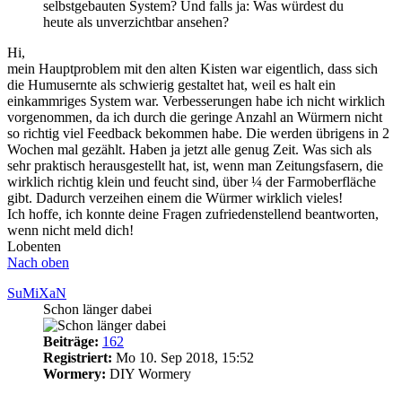
selbstgebauten System? Und falls ja: Was würdest du
heute als unverzichtbar ansehen?
Hi,
mein Hauptproblem mit den alten Kisten war eigentlich, dass sich
die Humusernte als schwierig gestaltet hat, weil es halt ein
einkammriges System war. Verbesserungen habe ich nicht wirklich
vorgenommen, da ich durch die geringe Anzahl an Würmern nicht
so richtig viel Feedback bekommen habe. Die werden übrigens in 2
Wochen mal gezählt. Haben ja jetzt alle genug Zeit. Was sich als
sehr praktisch herausgestellt hat, ist, wenn man Zeitungsfasern, die
wirklich richtig klein und feucht sind, über ¼ der Farmoberfläche
gibt. Dadurch verzeihen einem die Würmer wirklich vieles!
Ich hoffe, ich konnte deine Fragen zufriedenstellend beantworten,
wenn nicht meld dich!
Lobenten
Nach oben
SuMiXaN
Schon länger dabei
Beiträge:
162
Registriert:
Mo 10. Sep 2018, 15:52
Wormery:
DIY Wormery