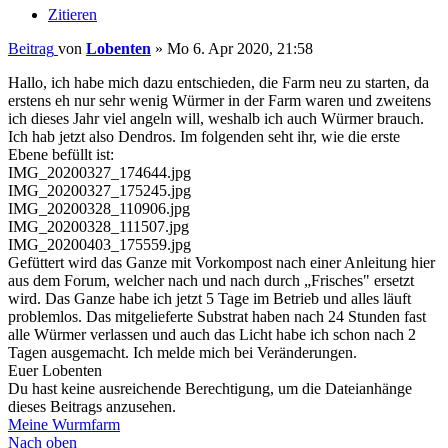
Zitieren
Beitrag
von
Lobenten
»
Mo 6. Apr 2020, 21:58
Hallo, ich habe mich dazu entschieden, die Farm neu zu starten, da
erstens eh nur sehr wenig Würmer in der Farm waren und zweitens
ich dieses Jahr viel angeln will, weshalb ich auch Würmer brauch.
Ich hab jetzt also Dendros. Im folgenden seht ihr, wie die erste
Ebene befüllt ist:
IMG_20200327_174644.jpg
IMG_20200327_175245.jpg
IMG_20200328_110906.jpg
IMG_20200328_111507.jpg
IMG_20200403_175559.jpg
Gefüttert wird das Ganze mit Vorkompost nach einer Anleitung hier
aus dem Forum, welcher nach und nach durch „Frisches" ersetzt
wird. Das Ganze habe ich jetzt 5 Tage im Betrieb und alles läuft
problemlos. Das mitgelieferte Substrat haben nach 24 Stunden fast
alle Würmer verlassen und auch das Licht habe ich schon nach 2
Tagen ausgemacht. Ich melde mich bei Veränderungen.
Euer Lobenten
Du hast keine ausreichende Berechtigung, um die Dateianhänge
dieses Beitrags anzusehen.
Meine Wurmfarm
Nach oben