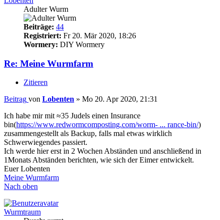
Lobenten
Adulter Wurm
Beiträge:
44
Registriert:
Fr 20. Mär 2020, 18:26
Wormery:
DIY Wormery
Re: Meine Wurmfarm
Zitieren
Beitrag
von
Lobenten
»
Mo 20. Apr 2020, 21:31
Ich habe mir mit ≈35 Judels einen Insurance
bin(
https://www.redwormcomposting.com/worm- ... rance-bin/
)
zusammengestellt als Backup, falls mal etwas wirklich
Schwerwiegendes passiert.
Ich werde hier erst in 2 Wochen Abständen und anschließend in
1Monats Abständen berichten, wie sich der Eimer entwickelt.
Euer Lobenten
Meine Wurmfarm
Nach oben
Wurmtraum