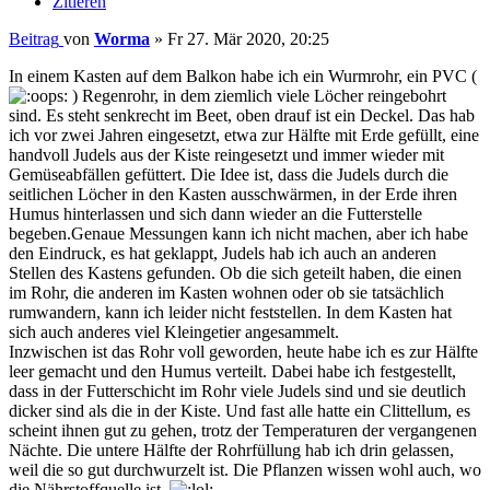
Zitieren
Beitrag
von
Worma
»
Fr 27. Mär 2020, 20:25
In einem Kasten auf dem Balkon habe ich ein Wurmrohr, ein PVC (
) Regenrohr, in dem ziemlich viele Löcher reingebohrt
sind. Es steht senkrecht im Beet, oben drauf ist ein Deckel. Das hab
ich vor zwei Jahren eingesetzt, etwa zur Hälfte mit Erde gefüllt, eine
handvoll Judels aus der Kiste reingesetzt und immer wieder mit
Gemüseabfällen gefüttert. Die Idee ist, dass die Judels durch die
seitlichen Löcher in den Kasten ausschwärmen, in der Erde ihren
Humus hinterlassen und sich dann wieder an die Futterstelle
begeben.Genaue Messungen kann ich nicht machen, aber ich habe
den Eindruck, es hat geklappt, Judels hab ich auch an anderen
Stellen des Kastens gefunden. Ob die sich geteilt haben, die einen
im Rohr, die anderen im Kasten wohnen oder ob sie tatsächlich
rumwandern, kann ich leider nicht feststellen. In dem Kasten hat
sich auch anderes viel Kleingetier angesammelt.
Inzwischen ist das Rohr voll geworden, heute habe ich es zur Hälfte
leer gemacht und den Humus verteilt. Dabei habe ich festgestellt,
dass in der Futterschicht im Rohr viele Judels sind und sie deutlich
dicker sind als die in der Kiste. Und fast alle hatte ein Clittellum, es
scheint ihnen gut zu gehen, trotz der Temperaturen der vergangenen
Nächte. Die untere Hälfte der Rohrfüllung hab ich drin gelassen,
weil die so gut durchwurzelt ist. Die Pflanzen wissen wohl auch, wo
die Nährstoffquelle ist.