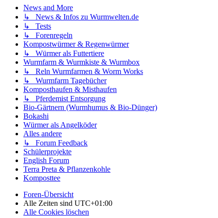
News and More
↳ News & Infos zu Wurmwelten.de
↳ Tests
↳ Forenregeln
Kompostwürmer & Regenwürmer
↳ Würmer als Futtertiere
Wurmfarm & Wurmkiste & Wurmbox
↳ Reln Wurmfarmen & Worm Works
↳ Wurmfarm Tagebücher
Komposthaufen & Misthaufen
↳ Pferdemist Entsorgung
Bio-Gärtnern (Wurmhumus & Bio-Dünger)
Bokashi
Würmer als Angelköder
Alles andere
↳ Forum Feedback
Schülerprojekte
English Forum
Terra Preta & Pflanzenkohle
Komposttee
Foren-Übersicht
Alle Zeiten sind
UTC+01:00
Alle Cookies löschen