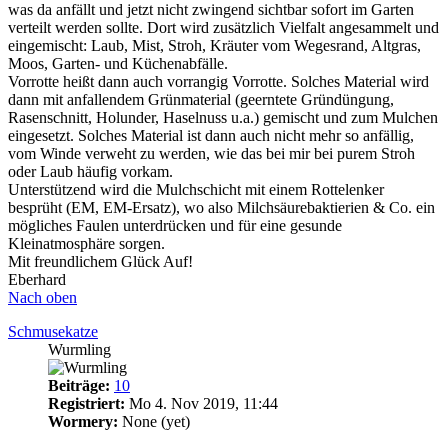
was da anfällt und jetzt nicht zwingend sichtbar sofort im Garten
verteilt werden sollte. Dort wird zusätzlich Vielfalt angesammelt und
eingemischt: Laub, Mist, Stroh, Kräuter vom Wegesrand, Altgras,
Moos, Garten- und Küchenabfälle.
Vorrotte heißt dann auch vorrangig Vorrotte. Solches Material wird
dann mit anfallendem Grünmaterial (geerntete Gründüngung,
Rasenschnitt, Holunder, Haselnuss u.a.) gemischt und zum Mulchen
eingesetzt. Solches Material ist dann auch nicht mehr so anfällig,
vom Winde verweht zu werden, wie das bei mir bei purem Stroh
oder Laub häufig vorkam.
Unterstützend wird die Mulchschicht mit einem Rottelenker
besprüht (EM, EM-Ersatz), wo also Milchsäurebaktierien & Co. ein
mögliches Faulen unterdrücken und für eine gesunde
Kleinatmosphäre sorgen.
Mit freundlichem Glück Auf!
Eberhard
Nach oben
Schmusekatze
Wurmling
Beiträge:
10
Registriert:
Mo 4. Nov 2019, 11:44
Wormery:
None (yet)