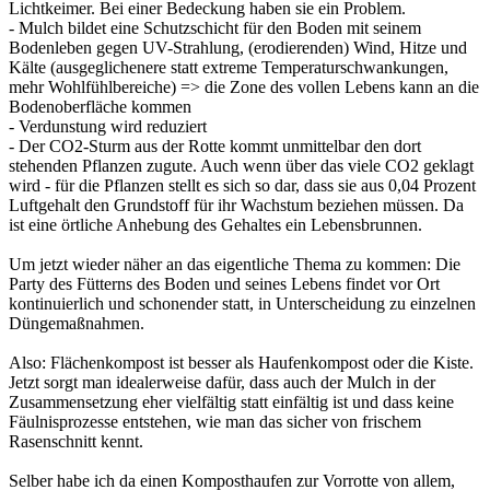
Lichtkeimer. Bei einer Bedeckung haben sie ein Problem.
- Mulch bildet eine Schutzschicht für den Boden mit seinem
Bodenleben gegen UV-Strahlung, (erodierenden) Wind, Hitze und
Kälte (ausgeglichenere statt extreme Temperaturschwankungen,
mehr Wohlfühlbereiche) => die Zone des vollen Lebens kann an die
Bodenoberfläche kommen
- Verdunstung wird reduziert
- Der CO2-Sturm aus der Rotte kommt unmittelbar den dort
stehenden Pflanzen zugute. Auch wenn über das viele CO2 geklagt
wird - für die Pflanzen stellt es sich so dar, dass sie aus 0,04 Prozent
Luftgehalt den Grundstoff für ihr Wachstum beziehen müssen. Da
ist eine örtliche Anhebung des Gehaltes ein Lebensbrunnen.
Um jetzt wieder näher an das eigentliche Thema zu kommen: Die
Party des Fütterns des Boden und seines Lebens findet vor Ort
kontinuierlich und schonender statt, in Unterscheidung zu einzelnen
Düngemaßnahmen.
Also: Flächenkompost ist besser als Haufenkompost oder die Kiste.
Jetzt sorgt man idealerweise dafür, dass auch der Mulch in der
Zusammensetzung eher vielfältig statt einfältig ist und dass keine
Fäulnisprozesse entstehen, wie man das sicher von frischem
Rasenschnitt kennt.
Selber habe ich da einen Komposthaufen zur Vorrotte von allem,