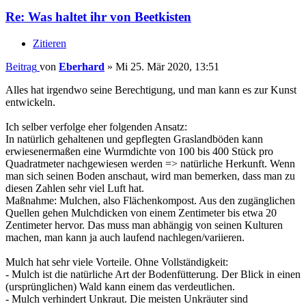
Re: Was haltet ihr von Beetkisten
Zitieren
Beitrag
von
Eberhard
»
Mi 25. Mär 2020, 13:51
Alles hat irgendwo seine Berechtigung, und man kann es zur Kunst
entwickeln.
Ich selber verfolge eher folgenden Ansatz:
In natürlich gehaltenen und gepflegten Graslandböden kann
erwiesenermaßen eine Wurmdichte von 100 bis 400 Stück pro
Quadratmeter nachgewiesen werden => natürliche Herkunft. Wenn
man sich seinen Boden anschaut, wird man bemerken, dass man zu
diesen Zahlen sehr viel Luft hat.
Maßnahme: Mulchen, also Flächenkompost. Aus den zugänglichen
Quellen gehen Mulchdicken von einem Zentimeter bis etwa 20
Zentimeter hervor. Das muss man abhängig von seinen Kulturen
machen, man kann ja auch laufend nachlegen/variieren.
Mulch hat sehr viele Vorteile. Ohne Vollständigkeit:
- Mulch ist die natürliche Art der Bodenfütterung. Der Blick in einen
(ursprünglichen) Wald kann einem das verdeutlichen.
- Mulch verhindert Unkraut. Die meisten Unkräuter sind