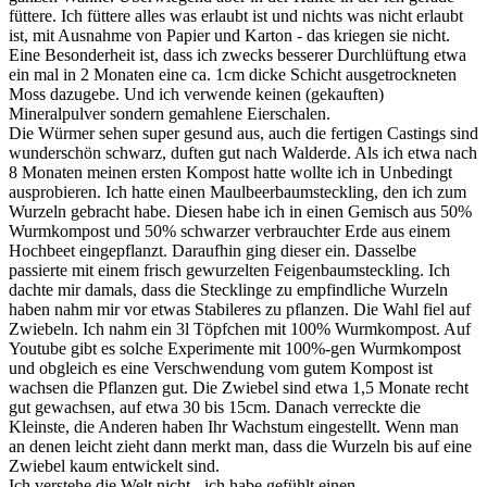
füttere. Ich füttere alles was erlaubt ist und nichts was nicht erlaubt
ist, mit Ausnahme von Papier und Karton - das kriegen sie nicht.
Eine Besonderheit ist, dass ich zwecks besserer Durchlüftung etwa
ein mal in 2 Monaten eine ca. 1cm dicke Schicht ausgetrockneten
Moss dazugebe. Und ich verwende keinen (gekauften)
Mineralpulver sondern gemahlene Eierschalen.
Die Würmer sehen super gesund aus, auch die fertigen Castings sind
wunderschön schwarz, duften gut nach Walderde. Als ich etwa nach
8 Monaten meinen ersten Kompost hatte wollte ich in Unbedingt
ausprobieren. Ich hatte einen Maulbeerbaumsteckling, den ich zum
Wurzeln gebracht habe. Diesen habe ich in einen Gemisch aus 50%
Wurmkompost und 50% schwarzer verbrauchter Erde aus einem
Hochbeet eingepflanzt. Daraufhin ging dieser ein. Dasselbe
passierte mit einem frisch gewurzelten Feigenbaumsteckling. Ich
dachte mir damals, dass die Stecklinge zu empfindliche Wurzeln
haben nahm mir vor etwas Stabileres zu pflanzen. Die Wahl fiel auf
Zwiebeln. Ich nahm ein 3l Töpfchen mit 100% Wurmkompost. Auf
Youtube gibt es solche Experimente mit 100%-gen Wurmkompost
und obgleich es eine Verschwendung vom gutem Kompost ist
wachsen die Pflanzen gut. Die Zwiebel sind etwa 1,5 Monate recht
gut gewachsen, auf etwa 30 bis 15cm. Danach verreckte die
Kleinste, die Anderen haben Ihr Wachstum eingestellt. Wenn man
an denen leicht zieht dann merkt man, dass die Wurzeln bis auf eine
Zwiebel kaum entwickelt sind.
Ich verstehe die Welt nicht - ich habe gefühlt einen