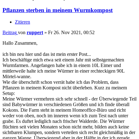
Pflanzen sterben in meinem Wurmkompost
Zitieren
Beitrag
von
ruppert
»
Fr 26. Nov 2021, 00:52
Hallo Zusammen,
ich bin neu hier und das ist mein erster Post...
Ich beschäftige mich etwa seit einem Jahr mit selbstgemachten
Wurmfarmen. Angefangen habe ich in einem 10L Eimer und
mittlerweile halte ich meine Würmer in einer rechteckigen 90L
Mörtel-wanne.
Wie die überschrift schon verrät habe ich das Problem, dass
Pflanzen in meinem Kompost nicht überleben. Kurz zu meinem
Setup:
Meine Würmer vermehren sich sehr schnell - der Überwiegende Teil
sind Babywürmer in verschiedenen Größen und ich finde überall
Kokons. Die Farm steht in meinem Homeoffice-Büro und richt
weder von oben, noch im inneren wenn ich zum Test nach unter
grabe. Es duftet lediglich nach frischer Walderde. Die Würmer
flüchten seit vielen Monaten schon nicht mehr, bilden auch keine
sichtbaren Klumpen, sondern verteilen sich recht gleichmäßig in der
ganzen Wanne. Überwiegend aber in der Hälfte in der ich gerade