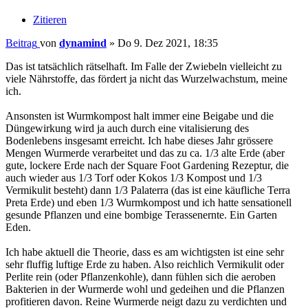
Zitieren
Beitrag
von
dynamind
»
Do 9. Dez 2021, 18:35
Das ist tatsächlich rätselhaft. Im Falle der Zwiebeln vielleicht zu
viele Nährstoffe, das fördert ja nicht das Wurzelwachstum, meine
ich.
Ansonsten ist Wurmkompost halt immer eine Beigabe und die
Düngewirkung wird ja auch durch eine vitalisierung des
Bodenlebens insgesamt erreicht. Ich habe dieses Jahr grössere
Mengen Wurmerde verarbeitet und das zu ca. 1/3 alte Erde (aber
gute, lockere Erde nach der Square Foot Gardening Rezeptur, die
auch wieder aus 1/3 Torf oder Kokos 1/3 Kompost und 1/3
Vermikulit besteht) dann 1/3 Palaterra (das ist eine käufliche Terra
Preta Erde) und eben 1/3 Wurmkompost und ich hatte sensationell
gesunde Pflanzen und eine bombige Terassenernte. Ein Garten
Eden.
Ich habe aktuell die Theorie, dass es am wichtigsten ist eine sehr
sehr fluffig luftige Erde zu haben. Also reichlich Vermikulit oder
Perlite rein (oder Pflanzenkohle), dann fühlen sich die aeroben
Bakterien in der Wurmerde wohl und gedeihen und die Pflanzen
profitieren davon. Reine Wurmerde neigt dazu zu verdichten und