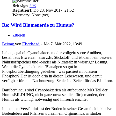
Beiträge:
503
Registriert:
Do 23. Nov 2017, 21:52
Wormery:
None (yet)
Re: Wird Blumenerde zu Humus?
Zitieren
Beitrag
von
Eberhard
»
Mo 7. Mär 2022, 13:49
Leben, egal ob Cyanobakterien oder vollgefressene Amöben,
besteht aus Eiweißen, also z.B. Stickstoff, und ist damit ein besserer
Nährstoffspeicher und -binder als Nitratsalz in wässriger Lösung.
Wenn die Cyanobakterien/Blaualgen so gut in
Phosphorüberdüngung gedeihen - was passiert mit diesem
Phosphor? Der ist doch drin in diesen Lebewesen, und damit
verfügbar für eine Nachnutzung. Schlechte Zeiten für das Blaukorn.
Darüberhinaus sind Cyanobakterien als aufbauende MO Teil der
HumusBILDUNG, nicht ganz unwesentlich für jemanden, der
Humus als wichtig, notwendig und hilfreich erachtet.
In meinem Verständnis ist der Boden in seiner Gesamtheit inklusive
Bodenleben und Pflanzenwurzeln ein Organismus, in starker