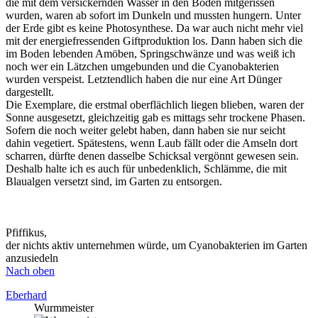
die mit dem versickernden Wasser in den Boden mitgerissen
wurden, waren ab sofort im Dunkeln und mussten hungern. Unter
der Erde gibt es keine Photosynthese. Da war auch nicht mehr viel
mit der energiefressenden Giftproduktion los. Dann haben sich die
im Boden lebenden Amöben, Springschwänze und was weiß ich
noch wer ein Lätzchen umgebunden und die Cyanobakterien
wurden verspeist. Letztendlich haben die nur eine Art Dünger
dargestellt.
Die Exemplare, die erstmal oberflächlich liegen blieben, waren der
Sonne ausgesetzt, gleichzeitig gab es mittags sehr trockene Phasen.
Sofern die noch weiter gelebt haben, dann haben sie nur seicht
dahin vegetiert. Spätestens, wenn Laub fällt oder die Amseln dort
scharren, dürfte denen dasselbe Schicksal vergönnt gewesen sein.
Deshalb halte ich es auch für unbedenklich, Schlämme, die mit
Blaualgen versetzt sind, im Garten zu entsorgen.
Pfiffikus,
der nichts aktiv unternehmen würde, um Cyanobakterien im Garten
anzusiedeln
Nach oben
Eberhard
Wurmmeister