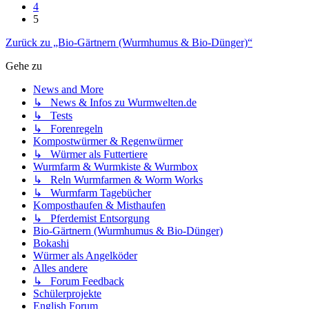
4
5
Zurück zu „Bio-Gärtnern (Wurmhumus & Bio-Dünger)“
Gehe zu
News and More
↳ News & Infos zu Wurmwelten.de
↳ Tests
↳ Forenregeln
Kompostwürmer & Regenwürmer
↳ Würmer als Futtertiere
Wurmfarm & Wurmkiste & Wurmbox
↳ Reln Wurmfarmen & Worm Works
↳ Wurmfarm Tagebücher
Komposthaufen & Misthaufen
↳ Pferdemist Entsorgung
Bio-Gärtnern (Wurmhumus & Bio-Dünger)
Bokashi
Würmer als Angelköder
Alles andere
↳ Forum Feedback
Schülerprojekte
English Forum