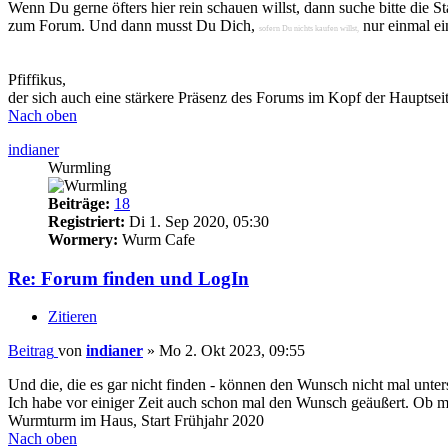
Wenn Du gerne öfters hier rein schauen willst, dann suche bitte die St
zum Forum. Und dann musst Du Dich,
nur einmal ei
sofern Du nichts kaufen willst,
Pfiffikus,
der sich auch eine stärkere Präsenz des Forums im Kopf der Hauptse
Nach oben
indianer
Wurmling
Beiträge:
18
Registriert:
Di 1. Sep 2020, 05:30
Wormery:
Wurm Cafe
Re: Forum finden und LogIn
Zitieren
Beitrag
von
indianer
»
Mo 2. Okt 2023, 09:55
Und die, die es gar nicht finden - können den Wunsch nicht mal unter
Ich habe vor einiger Zeit auch schon mal den Wunsch geäußert. Ob
Wurmturm im Haus, Start Frühjahr 2020
Nach oben