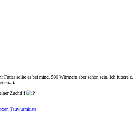
 Futter sollte es bei mind. 500 Würmern aber schon sein. Ich füttere z.B
ien...).
deiner Zucht!!!
oxen
Tauwurmkiste