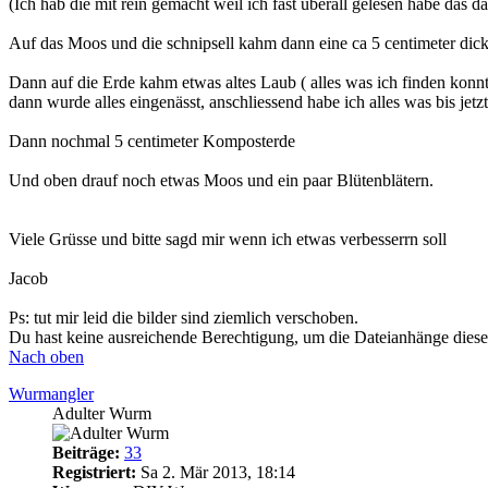
(Ich hab die mit rein gemacht weil ich fast überall gelesen habe das
Auf das Moos und die schnipsell kahm dann eine ca 5 centimeter dic
Dann auf die Erde kahm etwas altes Laub ( alles was ich finden konn
dann wurde alles eingenässt, anschliessend habe ich alles was bis jetz
Dann nochmal 5 centimeter Komposterde
Und oben drauf noch etwas Moos und ein paar Blütenblätern.
Viele Grüsse und bitte sagd mir wenn ich etwas verbesserrn soll
Jacob
Ps: tut mir leid die bilder sind ziemlich verschoben.
Du hast keine ausreichende Berechtigung, um die Dateianhänge diese
Nach oben
Wurmangler
Adulter Wurm
Beiträge:
33
Registriert:
Sa 2. Mär 2013, 18:14