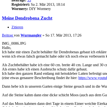
Beiträge:
33
Registriert:
Sa 2. Mär 2013, 18:14
Wormery:
DIY Wormery
Meine Dendrobena Zucht
Zitieren
Beitrag
von
Wurmangler
»
So 17. Mär 2013, 17:26
IMG_0086.JPG
Hallo,
Ich habe mir einen Zucht behälter für Dendrobenas gebaut ich erkläre
wenn ich etwas falsch gemacht habe oder ich noch etwas verbessern k
Als Zuchtbehälter habe ich eine 60 cm. breite 40 cm. Lange und 30 
Als erstes habe ich einen Ausbruchs schutz dafür gebaut.
Ich habe den ganzen Rand entlang mit heisskleber Latten befestigt und 
(eine etwas genauere Beschreibung findet ihr hier:
https://www.you
Dann hebe ich in unserem Garten einige Steine gesuch und in die Wu
Auf die Steine kahm dann eine dicke schicht Moos (auch aus dem Garte
Auf das Moos kahmen dann drei Tage in einem Eimer weichte Eierkar