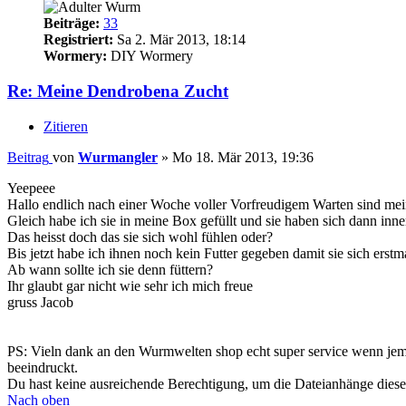
Beiträge:
33
Registriert:
Sa 2. Mär 2013, 18:14
Wormery:
DIY Wormery
Re: Meine Dendrobena Zucht
Zitieren
Beitrag
von
Wurmangler
»
Mo 18. Mär 2013, 19:36
Yeepeee
Hallo endlich nach einer Woche voller Vorfreudigem Warten sind 
Gleich habe ich sie in meine Box gefüllt und sie haben sich dann inn
Das heisst doch das sie sich wohl fühlen oder?
Bis jetzt habe ich ihnen noch kein Futter gegeben damit sie sich erstm
Ab wann sollte ich sie denn füttern?
Ihr glaubt gar nicht wie sehr ich mich freue
gruss Jacob
PS: Vieln dank an den Wurmwelten shop echt super service wenn jema
beeindruckt.
Du hast keine ausreichende Berechtigung, um die Dateianhänge diese
Nach oben