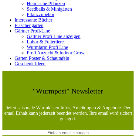
Heimische Pflanzen
Seedballs & Minigärten
Pflanzzubehör
Interessante Bücher
Flaschengärten
Gärtner Profi-Line
Gärtner Profi-Line anzeigen
Labor & Futtertiere
Wurmfarm Profi Line
Profi Anzucht & Indoor Grow
Garten Poster & Schautafeln
Geschenk Ideen
"Wurmpost" Newsletter
liefert saisonale Wurmkisten Infos, Anleitungen & Angebote. Der
email Erhalt kann jederzeit beendet werden. Ihre email wird sichert
gelagert.