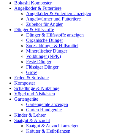
Bokashi Komposter
Angelköder & Futtertiere
Angelköder & Futtertiere anzeigen
Angelwürmer und Futtertiere
Zubehör für Angler
Dünger & Hilfsstoffe
Dünger & Hilfsstoffe anzeigen
Organische Dünger
Spezialdünger & Hilfsmittel
Mineralischer Dünger
Volldünger (NPK)
Feste Dünger
Flüssiger Dünger
Grow
Erden & Substrate
Komposter
Schädlinge & Nützlinge
Vögel und Nistkästen
Gartengeräte
Gartengeräte anzeigen
Garten Handgeräte
Kinder & Lehrer
Saatgut & Anzucht
Saatgut & Anzucht anzeigen
Kräuter & Heilpflanzen