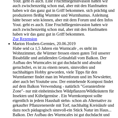
Yout. geht es auch. Eine Fruchtfliegeninvasion hatten wir
auch zwischenzeitig schon mal, aber mit den Hanfmatten
haben wir das ganz gut in Griff bekommen.
sich prächtig und
produzieren fleißig Wurmtee und Wurmhumus. Anleitung
hätte besser sein können, aber mit dem Forum und den Infos
Yout. geht es auch. Eine Fruchtfliegeninvasion hatten wir
auch zwischenzeitig schon mal, aber mit den Hanfmatten
haben wir das ganz gut in Griff bekommen.
Zur Rezension
Marion Houben-Germies,
20.06.2019
Habe seid ca 1,5 Jahren ein Wurmcafe , es steht im
Wohnzimmer, die Würmer fressen einen guten Teil unserer
Bioabfälle und anfallenden Grünabfall vom Balkon. Der
Aufbau des Wurmcafes ist gut duchdacht und absolut
geruchsfrei, es ist zu einem neuen, sinnvollen und
nachhaltigen Hobby geworden, viele Tipps für den
Wurmfarmer findet man im Wurmforum und im Newsletter,
aber auch bei Youtube usw. Der entstehende Kompost findet
auf dem Balkon Verwendung - natürlich "Geranienfreie
Zone"- nur mit einheimischen Wildpflanzen/Wildkräutern für
Insekten und Kübelgemüse . Ein Wurmkompost sollte
eigentlich in jedem Haushalt stehn- schon als Alternative zu
gekaufter Pflanzenenerde mit Torf, nachhaltig Kreisläufe und
dazu noch pädagogisch sinnvoll-ein Stück Natur im Haus...
Balkon. Der Aufbau des Wurmcafes ist gut duchdacht und