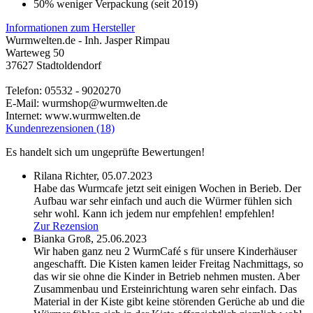
50% weniger Verpackung (seit 2019)
Informationen zum Hersteller
Wurmwelten.de - Inh. Jasper Rimpau
Warteweg 50
37627 Stadtoldendorf
Telefon: 05532 - 9020270
E-Mail: wurmshop@wurmwelten.de
Internet: www.wurmwelten.de
Kundenrezensionen (18)
Es handelt sich um ungeprüfte Bewertungen!
Rilana Richter,
05.07.2023
Habe das Wurmcafe jetzt seit einigen Wochen in Berieb. Der
Aufbau war sehr einfach und auch die Würmer fühlen sich
sehr wohl. Kann ich jedem nur empfehlen!
empfehlen!
Zur Rezension
Bianka Groß,
25.06.2023
Wir haben ganz neu 2 WurmCafé s für unsere Kinderhäuser
angeschafft. Die Kisten kamen leider Freitag Nachmittags, so
das wir sie ohne die Kinder in Betrieb nehmen musten. Aber
Zusammenbau und Ersteinrichtung waren sehr einfach. Das
Material in der Kiste gibt keine störenden Gerüche ab und die