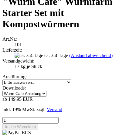
"Wurm Cafe" Wurmfarm
Starter Set mit
Kompostwürmern
Art.Nr.:
101
Lieferzeit:
ca. 3-4 Tage
(Ausland abweichend)
Versandgewicht:
17
kg je Stück
Ausführung:
Downloads:
ab 149,95 EUR
inkl. 19% MwSt. zzgl.
Versand