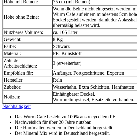
Höhe mit Beinen:
75 cm (mit Beinen)
Wenn die Beine nicht eingesetzt werden, m
Wurm Cafe auf einem mindestens 5cm hoh
Höhe ohne Beine:
Sockel gestellt werden, damit der Ablassha
übermäßig belastet wird.
Nutzbares Volumen:
ca. 105 Liter
Gewicht:
8 Kg
Farbe:
Schwarz
Material:
PE- Kunststoff
Zahl der
3 (erweiterbar)
Arbeitsschichten:
Empfohlen für:
Anfänger, Fortgeschrittene, Experten
Hersteller:
Reln
Zubehör:
Wasserhahn, Extra Schichten, Hanfmatten
Einhängbarer Deckel,
Notizen:
Wurmrettungsinsel, Ersatzteile vorhanden.
Nachhaltigkeit
Das Wurm Cafe besteht zu 100% aus recyceltem PE.
Nachweislich für über 20 Jahre nutzbar.
Die Hanfmatten werden in Deutschland hergestellt.
Der Mineral Mix wird in Deutschland hergestellt.