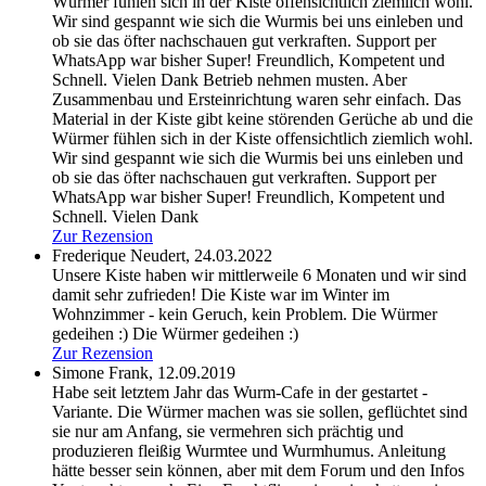
Würmer fühlen sich in der Kiste offensichtlich ziemlich wohl.
Wir sind gespannt wie sich die Wurmis bei uns einleben und
ob sie das öfter nachschauen gut verkraften. Support per
WhatsApp war bisher Super! Freundlich, Kompetent und
Schnell. Vielen Dank
Betrieb nehmen musten. Aber
Zusammenbau und Ersteinrichtung waren sehr einfach. Das
Material in der Kiste gibt keine störenden Gerüche ab und die
Würmer fühlen sich in der Kiste offensichtlich ziemlich wohl.
Wir sind gespannt wie sich die Wurmis bei uns einleben und
ob sie das öfter nachschauen gut verkraften. Support per
WhatsApp war bisher Super! Freundlich, Kompetent und
Schnell. Vielen Dank
Zur Rezension
Frederique Neudert,
24.03.2022
Unsere Kiste haben wir mittlerweile 6 Monaten und wir sind
damit sehr zufrieden! Die Kiste war im Winter im
Wohnzimmer - kein Geruch, kein Problem. Die Würmer
gedeihen :)
Die Würmer gedeihen :)
Zur Rezension
Simone Frank,
12.09.2019
Habe seit letztem Jahr das Wurm-Cafe in der gestartet -
Variante. Die Würmer machen was sie sollen, geflüchtet sind
sie nur am Anfang, sie vermehren sich prächtig und
produzieren fleißig Wurmtee und Wurmhumus. Anleitung
hätte besser sein können, aber mit dem Forum und den Infos