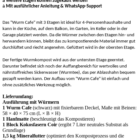
à
Weitere Etagen können zugekauft werden
à
Mit ausführlicher Anleitung &
WhatsApp-Support
Das "Wurm Cafe" mit 3 Etagen ist ideal für 4-Personenhaushalte und
kann
in der Küche
, auf dem Balkon, im Garten, im Keller oder in der
Garage platziert werden. Da die Würmer zwischen den Etagen hin- und
herwandern können, bleibt das zu kompostierende Material immer gut
durchlüftet und riecht angenehm. Gefüttert wird in der obersten Etage.
Der fertige Wurmkompost wird aus der untersten Etage geerntet.
Darunter befindet sich noch der Auffangbereich für wertvolles und
nährstoffreiches Sickerwasser (Wurmtee), das per Ablasshahn bequem
gezapft werden kann. Der Aufbau vom "Wurm Cafe" ist einfach und
ohne zusätzliches Werkzeug möglich.
Lieferumfang:
Ausführung mit Würmern
1 Wurm Cafe
(schwarz) mit fixierbarem Deckel, Maße mit Beinen:
58 × 40 × 75 cm (L × B × H)
1 Hanfmatte
(beschleunigt das Kompostieren)
1 Block Kokosfasern Coir
(ergibt 7 Liter neutrales Substrat als
Grundlage)
1,5 kg Mineralfutter
(optimiert den Kompostprozess und die