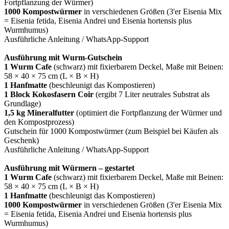
Fortpflanzung der Würmer)
1000 Kompostwürmer
in verschiedenen Größen (3'er Eisenia Mix
= Eisenia fetida, Eisenia Andrei und Eisenia hortensis plus
Wurmhumus)
Ausführliche Anleitung / WhatsApp-Support
Ausführung mit Wurm-Gutschein
1 Wurm Cafe
(schwarz) mit fixierbarem Deckel, Maße mit Beinen:
58 × 40 × 75 cm (L × B × H)
1 Hanfmatte
(beschleunigt das Kompostieren)
1 Block Kokosfasern Coir
(ergibt 7 Liter neutrales Substrat als
Grundlage)
1,5 kg Mineralfutter
(optimiert die Fortpflanzung der Würmer und
den Kompostprozess)
Gutschein für 1000 Kompostwürmer (zum Beispiel bei Käufen als
Geschenk)
Ausführliche Anleitung / WhatsApp-Support
Ausführung mit Würmern – gestartet
1 Wurm Cafe
(schwarz) mit fixierbarem Deckel, Maße mit Beinen:
58 × 40 × 75 cm (L × B × H)
1 Hanfmatte
(beschleunigt das Kompostieren)
1000 Kompostwürmer
in verschiedenen Größen (3'er Eisenia Mix
= Eisenia fetida, Eisenia Andrei und Eisenia hortensis plus
Wurmhumus)