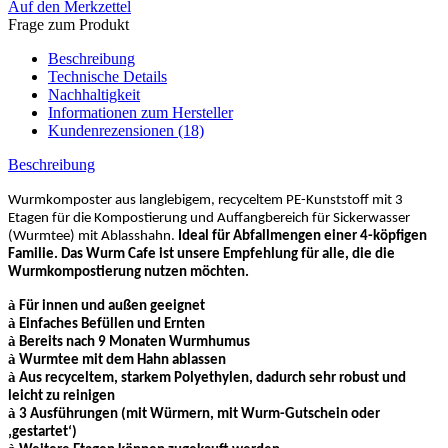
Auf den Merkzettel
Frage zum Produkt
Beschreibung
Technische Details
Nachhaltigkeit
Informationen zum Hersteller
Kundenrezensionen (18)
Beschreibung
Wurmkomposter aus langlebigem, recyceltem PE-Kunststoff mit 3
Etagen für die Kompostierung und Auffangbereich für Sickerwasser
(Wurmtee) mit Ablasshahn.
Ideal für Abfallmengen einer 4-köpfigen
Familie. Das Wurm Cafe ist unsere Empfehlung für alle, die die
Wurmkompostierung nutzen möchten.
à
Für innen und außen geeignet
à
Einfaches Befüllen und Ernten
à
Bereits nach 9 Monaten Wurmhumus
à
Wurmtee mit dem Hahn ablassen
à
Aus recyceltem, starkem Polyethylen, dadurch sehr robust und
leicht zu reinigen
à
3 Ausführungen (mit Würmern, mit Wurm-Gutschein oder
‚gestartet‘)