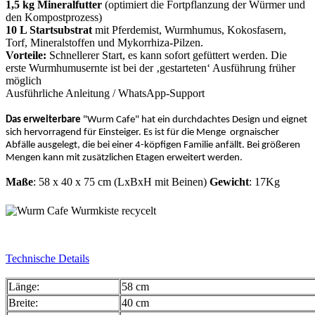
1,5 kg Mineralfutter
(optimiert die Fortpflanzung der Würmer und
den Kompostprozess)
10 L Startsubstrat
mit Pferdemist, Wurmhumus, Kokosfasern,
Torf, Mineralstoffen und Mykorrhiza-Pilzen.
Vorteile:
Schnellerer Start, es kann sofort gefüttert werden. Die
erste Wurmhumusernte ist bei der ‚gestarteten‘ Ausführung früher
möglich
Ausführliche Anleitung / WhatsApp-Support
Das erweiterbare
"Wurm Cafe" hat ein durchdachtes Design und eignet
sich hervorragend für Einsteiger. Es ist für die Menge orgnaischer
Abfälle ausgelegt, die bei einer 4-köpfigen Familie anfällt. Bei größeren
Mengen kann mit zusätzlichen Etagen erweitert werden.
Maße
: 58 x 40 x 75 cm (LxBxH mit Beinen)
Gewicht
:
17Kg
Technische Details
Länge:
58 cm
Breite:
40 cm